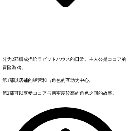
分为2部構成描绘ラビットハウス的日常。主人公是ココア的
冒险游戏。
第1部以店铺的经营和与角色的互动为中心。
第2部可以享受ココア与亲密度较高的角色之间的故事。