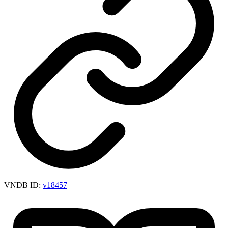
VNDB ID:
v18457