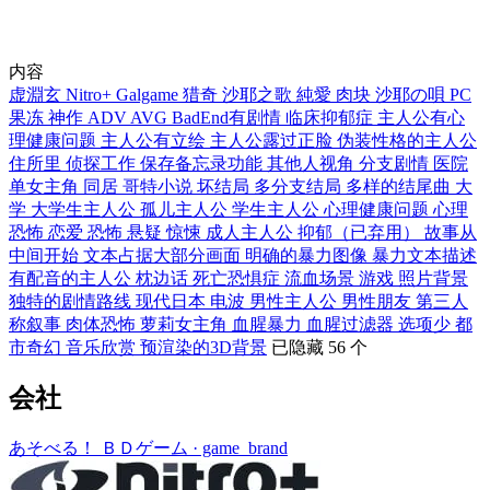
内容
虚淵玄
Nitro+
Galgame
猎奇
沙耶之歌
純愛
肉块
沙耶の唄
PC
果冻
神作
ADV
AVG
BadEnd有剧情
临床抑郁症
主人公有心
理健康问题
主人公有立绘
主人公露过正脸
伪装性格的主人公
住所里
侦探工作
保存备忘录功能
其他人视角
分支剧情
医院
单女主角
同居
哥特小说
坏结局
多分支结局
多样的结尾曲
大
学
大学生主人公
孤儿主人公
学生主人公
心理健康问题
心理
恐怖
恋爱
恐怖
悬疑
惊悚
成人主人公
抑郁（已弃用）
故事从
中间开始
文本占据大部分画面
明确的暴力图像
暴力文本描述
有配音的主人公
枕边话
死亡恐惧症
流血场景
游戏
照片背景
独特的剧情路线
现代日本
电波
男性主人公
男性朋友
第三人
称叙事
肉体恐怖
萝莉女主角
血腥暴力
血腥过滤器
选项少
都
市奇幻
音乐欣赏
预渲染的3D背景
已隐藏 56 个
会社
あそべる！ ＢＤゲーム
· game_brand