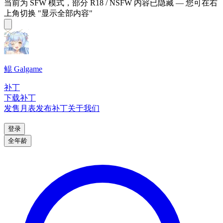
当前为 SFW 模式，部分 R18 / NSFW 内容已隐藏 — 您可在右
上角切换 "显示全部内容"
鲲 Galgame
补丁
下载补丁
发售月表
发布补丁
关于我们
登录
全年龄