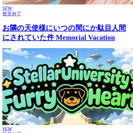
SFW
暂无补丁
お隣の天使様にいつの間にか駄目人間
にされていた件 Memorial Vacation
SFW