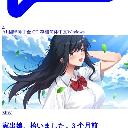
3
AI 翻译补丁
全 CG 存档
简体中文
Windows
SFW
家出娘、拾いました。
3 个月前