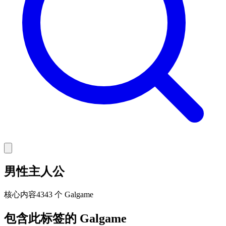
男性主人公
核心
内容
4343 个 Galgame
包含此标签的 Galgame