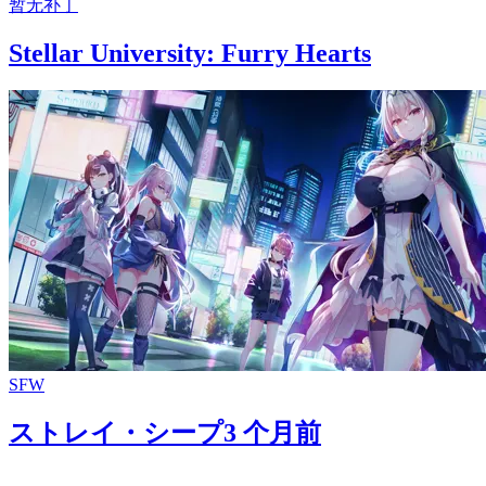
暂无补丁
Stellar University: Furry Hearts
SFW
ストレイ・シープ
3 个月前