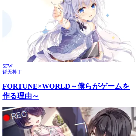
SFW
暂无补丁
FORTUNE×WORLD～僕らがゲームを
作る理由～