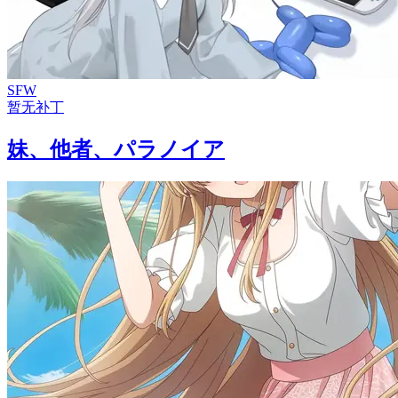
SFW
暂无补丁
妹、他者、パラノイア