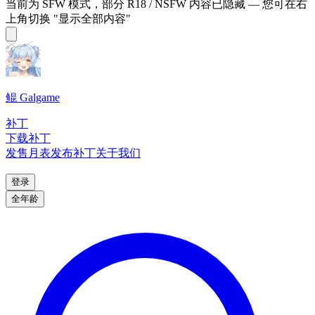
当前为 SFW 模式，部分 R18 / NSFW 内容已隐藏 — 您可在右
上角切换 "显示全部内容"
鲲 Galgame
补丁
下载补丁
发售月表
发布补丁
关于我们
登录
全年龄