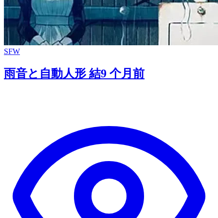
SFW
雨音と自動人形 結
9 个月前