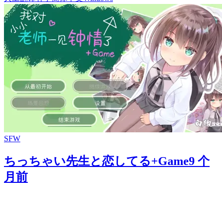
SFW
ちっちゃい先生と恋してる+Game
9 个
月前