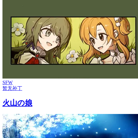
SFW
暂无补丁
火山の娘