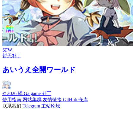
SFW
暂无补丁
あいうえ全開ワールド
© 2026 鲲 Galgame 补丁
使用指南
网站集群
友情链接
GitHub 仓库
联系我们
Telegram
主站论坛