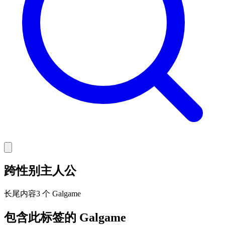
跨性别主人公
长尾
内容
3 个 Galgame
包含此标签的 Galgame