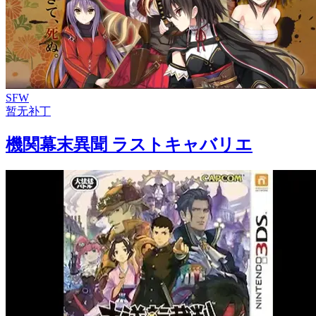
SFW
暂无补丁
機関幕末異聞 ラストキャバリエ