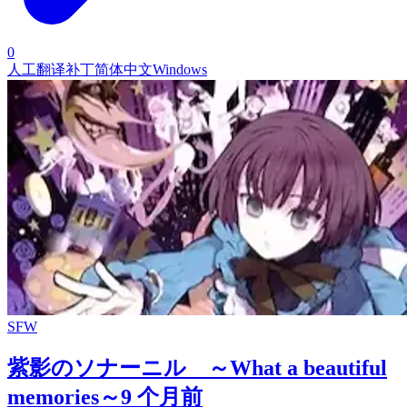
0
人工翻译补丁
简体中文
Windows
SFW
紫影のソナーニル ～What a beautiful
memories～
9 个月前