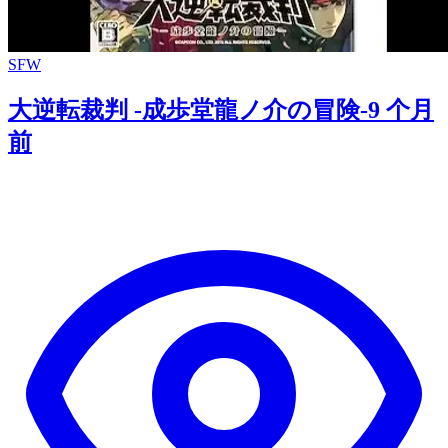
SFW
大逆転裁判 ‐成歩堂龍ノ介の冒険‐
9 个月
前