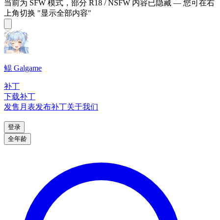
当前为 SFW 模式，部分 R18 / NSFW 内容已隐藏 — 您可在右
上角切换 "显示全部内容"
鲲 Galgame
补丁
下载补丁
发售月表
发布补丁
关于我们
登录
全年龄