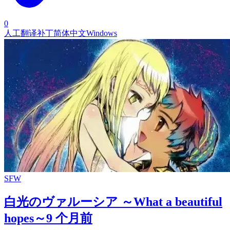
0
人工翻译补丁
简体中文
Windows
SFW
白光のヴァルーシア ～What a beautiful
hopes～
9 个月前