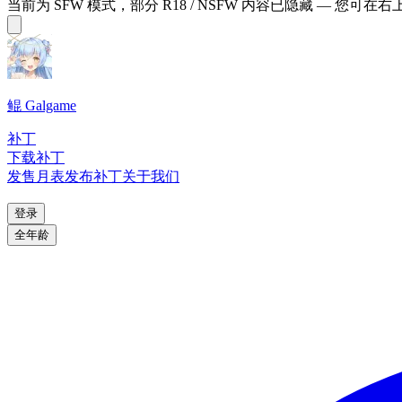
当前为 SFW 模式，部分 R18 / NSFW 内容已隐藏 — 您可在
鲲 Galgame
补丁
下载补丁
发售月表
发布补丁
关于我们
登录
全年龄