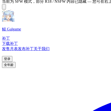
当前为 SFW 模式，部分 R18 / NSFW 内容已隐藏 — 您可在
鲲 Galgame
补丁
下载补丁
发售月表
发布补丁
关于我们
登录
全年龄