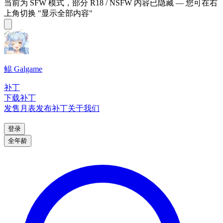
当前为 SFW 模式，部分 R18 / NSFW 内容已隐藏 — 您可在右
上角切换 "显示全部内容"
鲲 Galgame
补丁
下载补丁
发售月表
发布补丁
关于我们
登录
全年龄