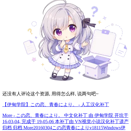
还没有人评论这个资源, 用得怎么样, 说两句吧~
【伊甸学院】この恋、青春により。 - 人工汉化补丁
More - この恋、青春により。 中文化补丁 由 伊甸学院 开坑于
16-03-04, 完成于 19-05-06 本补丁由 VN视觉小说汉化补丁遗产
归档 归档 More20160304この恋青春によりv18115Windows伊