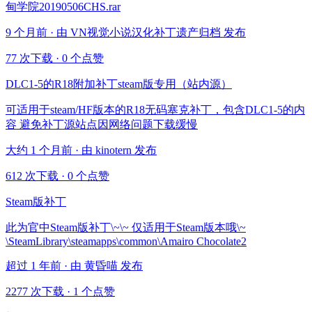
甸学院20190506CHS.rar
9 个月前 · 由 VN视觉小说汉化补丁遗产归档 发布
77 次下载
·
0 个点赞
DLC1-5的R18附加补丁steam版专用（站内源）
可适用于steam/HF版本的R18无码塞克补丁，包含DLC1-5的内
容 避免补丁源站点因网络问题下载缓慢
大约 1 个月前 · 由 kinotern 发布
612 次下载
·
0 个点赞
Steam版补丁
此为官中Steam版补丁\~\~ 仅适用于Steam版本哦\~
\SteamLibrary\steamapps\common\Amairo Chocolate2
超过 1 年前 · 由 黄昏喵 发布
2277 次下载
·
1 个点赞