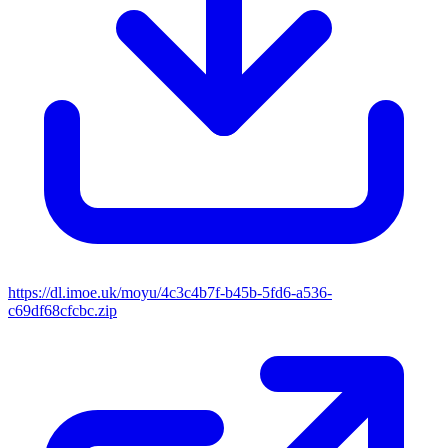
https://dl.imoe.uk/moyu/4c3c4b7f-b45b-5fd6-a536-
c69df68cfcbc.zip