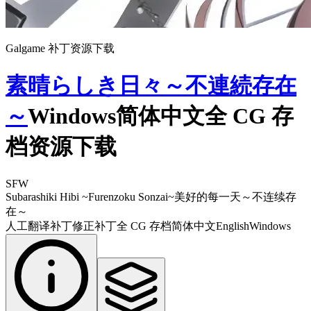
Galgame 补丁资源下载
素晴らしき日々～不連続存在
～
Windows简体中文全 CG 存
档资源下载
SFW
Subarashiki Hibi ~Furenzoku Sonzai~
美好的每一天～不连续存
在～
人工翻译补丁
修正补丁
全 CG 存档
简体中文
English
Windows