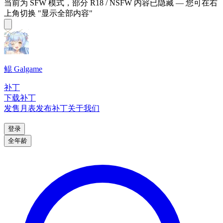
当前为 SFW 模式，部分 R18 / NSFW 内容已隐藏 — 您可在右
上角切换 "显示全部内容"
鲲 Galgame
补丁
下载补丁
发售月表
发布补丁
关于我们
登录
全年龄