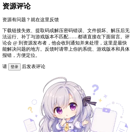
资源评论
资源有问题？就在这里反馈
下载链接失效、提取码或解压密码错误、文件损坏、解压后无
法运行、补丁与游戏版本不匹配……都请直接在下面留言。评
论会 @ 到资源发布者，他会收到通知并来处理，这里是最快
能解决问题的地方。反馈时请带上你的系统、游戏版本和具体
报错，方便定位。
请
后发表评论
登录