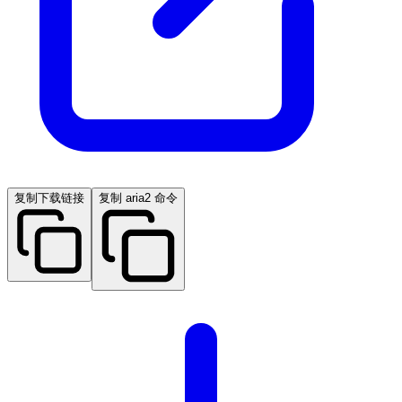
复制下载链接
复制 aria2 命令