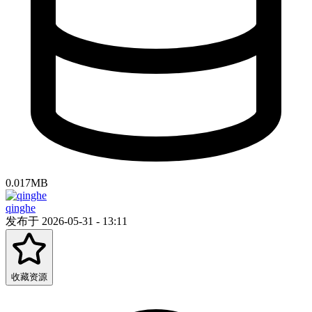
0.017MB
qinghe
发布于 2026-05-31 - 13:11
收藏资源