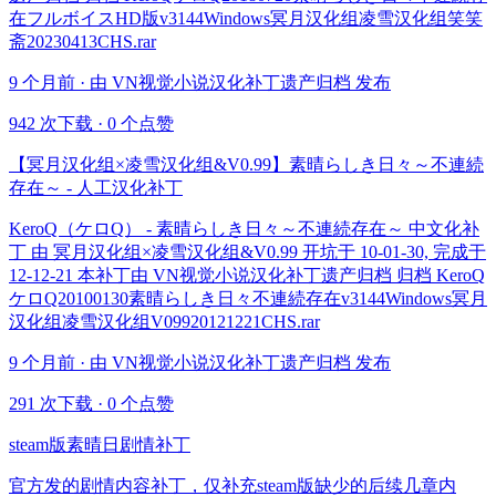
在フルボイスHD版v3144Windows冥月汉化组凌雪汉化组笑笑
斋20230413CHS.rar
9 个月前 · 由 VN视觉小说汉化补丁遗产归档 发布
942 次下载
·
0 个点赞
【冥月汉化组×凌雪汉化组&V0.99】素晴らしき日々～不連続
存在～ - 人工汉化补丁
KeroQ（ケロQ） - 素晴らしき日々～不連続存在～ 中文化补
丁 由 冥月汉化组×凌雪汉化组&V0.99 开坑于 10-01-30, 完成于
12-12-21 本补丁由 VN视觉小说汉化补丁遗产归档 归档 KeroQ
ケロQ20100130素晴らしき日々不連続存在v3144Windows冥月
汉化组凌雪汉化组V09920121221CHS.rar
9 个月前 · 由 VN视觉小说汉化补丁遗产归档 发布
291 次下载
·
0 个点赞
steam版素晴日剧情补丁
官方发的剧情内容补丁，仅补充steam版缺少的后续几章内