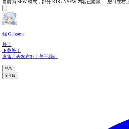
当前为 SFW 模式，部分 R18 / NSFW 内容已隐藏 — 您可在
鲲 Galgame
补丁
下载补丁
发售月表
发布补丁
关于我们
登录
全年龄