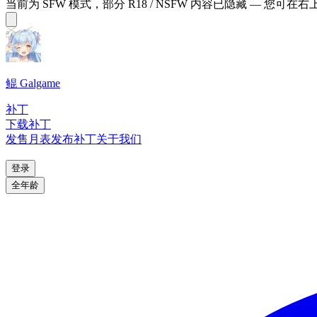
当前为 SFW 模式，部分 R18 / NSFW 内容已隐藏 — 您可在
鲲 Galgame
补丁
下载补丁
发售月表
发布补丁
关于我们
登录
全年龄