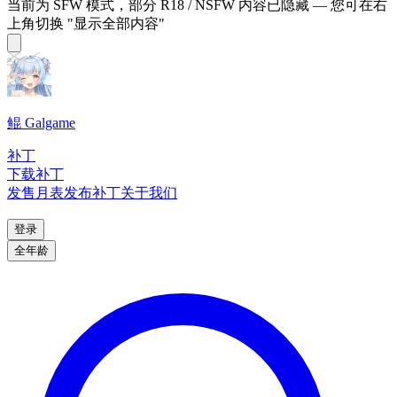
当前为 SFW 模式，部分 R18 / NSFW 内容已隐藏 — 您可在右
上角切换 "显示全部内容"
鲲 Galgame
补丁
下载补丁
发售月表
发布补丁
关于我们
登录
全年龄