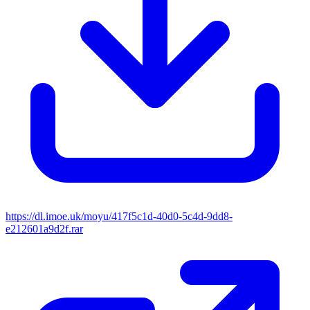
https://dl.imoe.uk/moyu/417f5c1d-40d0-5c4d-9dd8-
e212601a9d2f.rar