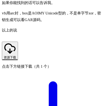
如果你能找到的话可以告诉我。
vfs用arc封，box是AOIMY Unicode型的，不是单字节xor，密
钥生成可以看GAR源码。
以上的说
资源下载
点击下方链接下载（共 1 个）