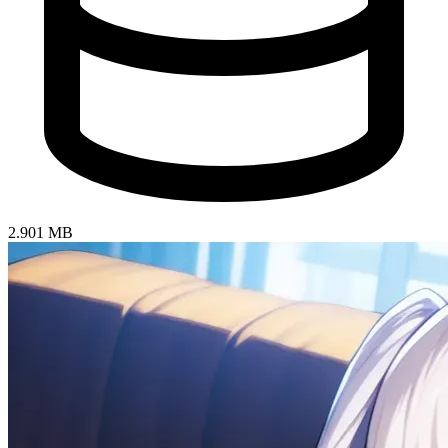
2.901 MB