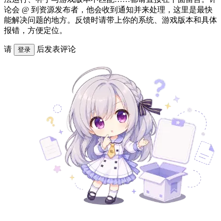
论会 @ 到资源发布者，他会收到通知并来处理，这里是最快
能解决问题的地方。反馈时请带上你的系统、游戏版本和具体
报错，方便定位。
请
后发表评论
登录