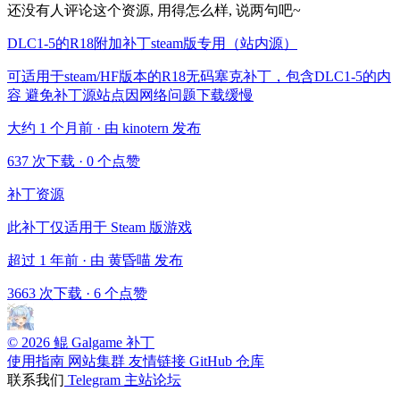
还没有人评论这个资源, 用得怎么样, 说两句吧~
DLC1-5的R18附加补丁steam版专用（站内源）
可适用于steam/HF版本的R18无码塞克补丁，包含DLC1-5的内
容 避免补丁源站点因网络问题下载缓慢
大约 1 个月前 · 由 kinotern 发布
637 次下载
·
0 个点赞
补丁资源
此补丁仅适用于 Steam 版游戏
超过 1 年前 · 由 黄昏喵 发布
3663 次下载
·
6 个点赞
© 2026 鲲 Galgame 补丁
使用指南
网站集群
友情链接
GitHub 仓库
联系我们
Telegram
主站论坛