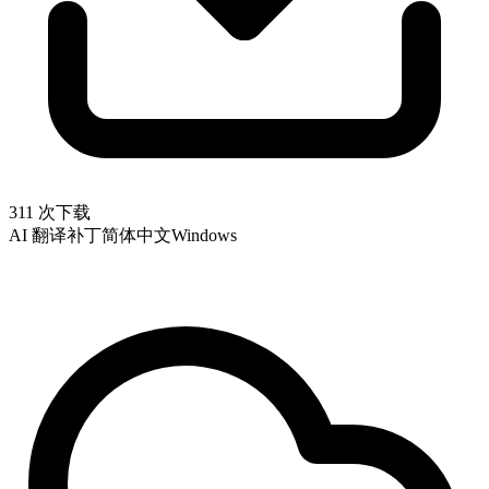
311 次下载
AI 翻译补丁
简体中文
Windows