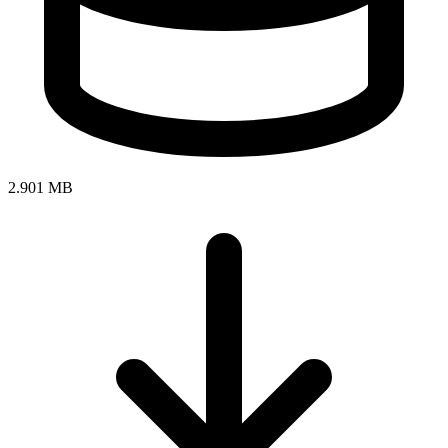
2.901 MB