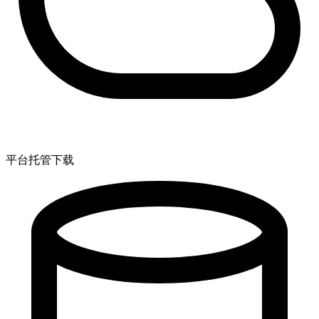
平台托管下载