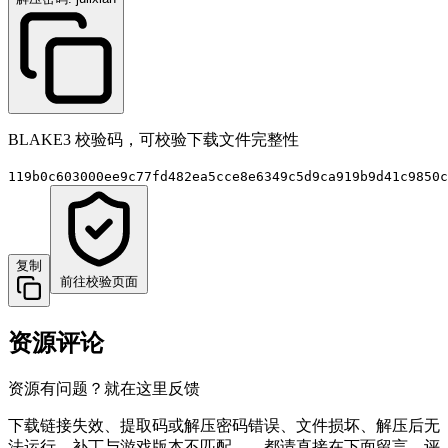
BLAKE3 校验码，可校验下载文件完整性
119b0c603000ee9c77fd482ea5cce8e6349c5d9ca919b9d41c9850c
复制
前往校验页面
资源评论
资源有问题？就在这里反馈
下载链接失效、提取码或解压密码错误、文件损坏、解压后无
法运行、补丁与游戏版本不匹配……都请直接在下面留言。评