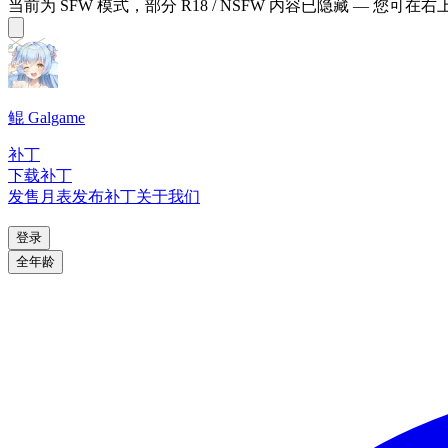
当前为 SFW 模式，部分 R18 / NSFW 内容已隐藏 — 您可在
鲲 Galgame
补丁
下载补丁
发售月表
发布补丁
关于我们
登录
全年龄