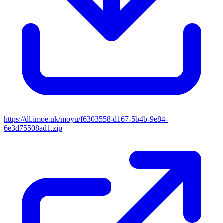
https://dl.imoe.uk/moyu/f6303558-d167-5b4b-9e84-
6e3d75508ad1.zip