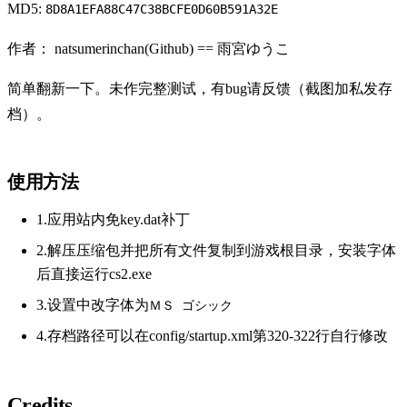
MD5:
8D8A1EFA88C47C38BCFE0D60B591A32E
作者： natsumerinchan(Github) == 雨宮ゆうこ
简单翻新一下。未作完整测试，有bug请反馈（截图加私发存
档）。
使用方法
1.应用站内免key.dat补丁
2.解压压缩包并把所有文件复制到游戏根目录，安装字体
后直接运行cs2.exe
3.设置中改字体为
ＭＳ ゴシック
4.存档路径可以在config/startup.xml第320-322行自行修改
Credits