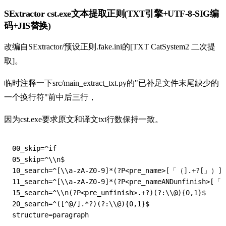
SExtractor cst.exe文本提取正则(TXT引擎+UTF-8-SIG编
码+JIS替换)
改编自SExtractor/预设正则.fake.ini的[TXT CatSystem2 二次提
取]。
临时注释一下src/main_extract_txt.py的"已补足文件末尾缺少的
一个换行符"前中后三行，
因为cst.exe要求原文和译文txt行数保持一致。
00_skip=^if

05_skip=^\\n$

10_search=^[\\a-zA-Z0-9]*(?P<pre_name>[「（].+?[」）])(
11_search=^[\\a-zA-Z0-9]*(?P<pre_nameANDunfinish>[「（
15_search=^\\n(?P<pre_unfinish>.+?)(?:\\@){0,1}$

20_search=^([^@/].*?)(?:\\@){0,1}$
