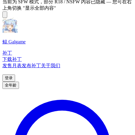
当前为 SFW 模式，部分 R18 / NSFW 内容已隐藏 — 您可在右
上角切换 "显示全部内容"
鲲 Galgame
补丁
下载补丁
发售月表
发布补丁
关于我们
登录
全年龄