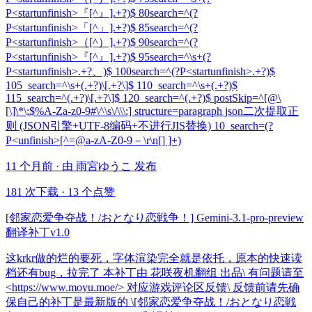
P<startunfinish>『[^』].+?)$ 80search=^(?
P<startunfinish>「[^」].+?)$ 85search=^(?
P<startunfinish>（[^）].+?)$ 90search=^(?
P<startunfinish>『[^』].+?)$ 95search=^\s+(?
P<startunfinish>.+?、)$ 100search=^(?P<startunfinish>.+?)$
105_search=^\s+(.+?)\[.+?\]$ 110_search=^\s+(.+?)$
115_search=^(.+?)\[.+?\]$ 120_search=^(.+?)$ postSkip=^[@\
[\]\*\;$%A-Za-z0-9#\^\s\/\\\:] structure=paragraph json二次提取正
则 (JSON引擎+UTF-8编码+不进行JIS替换) 10_search=(?
P<unfinish>[^=@a-zA-Z0-9－\r\n[] ]+)
11 个月前 · 由 雨宮ゆうこ 发布
181 次下载
·
13 个点赞
[邻家恋爱争夺战！/おとなり恋戦争！] Gemini-3.1-pro-preview
翻译补丁v1.0
这krkr做的烂的要死，字体渲染完全就是依托，原本的快速读
档还有bug，拉完了 本补丁由 花咲夜机翻组 出品\ 有问题请至
<https://www.moyu.moe/> 对应游戏评论区反馈\ 反馈前请先确
保自己的补丁是最新版的 \[邻家恋爱争夺战！/おとなり恋戦