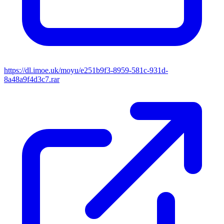
https://dl.imoe.uk/moyu/e251b9f3-8959-581c-931d-
8a48a9f4d3c7.rar