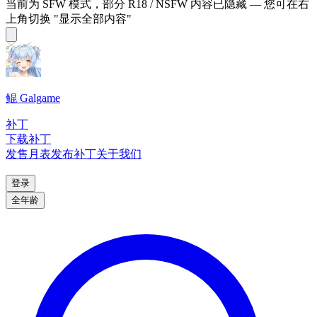
当前为 SFW 模式，部分 R18 / NSFW 内容已隐藏 — 您可在右
上角切换 "显示全部内容"
鲲 Galgame
补丁
下载补丁
发售月表
发布补丁
关于我们
登录
全年龄