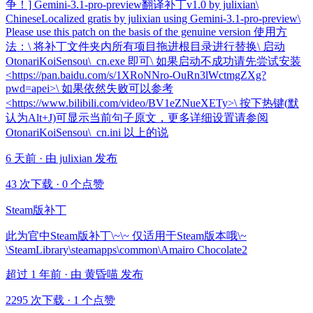
争！] Gemini-3.1-pro-preview翻译补丁v1.0 by julixian\
ChineseLocalized gratis by julixian using Gemini-3.1-pro-preview\
Please use this patch on the basis of the genuine version 使用方
法：\ 将补丁文件夹内所有项目拖进根目录进行替换\ 启动
OtonariKoiSensou\_cn.exe 即可\ 如果启动不成功请先尝试安装
<https://pan.baidu.com/s/1XRoNNro-OuRn3lWctmgZXg?
pwd=apei>\ 如果依然失败可以参考
<https://www.bilibili.com/video/BV1eZNueXETy>\ 按下热键(默
认为Alt+J)可显示当前句子原文，更多详细设置请参阅
OtonariKoiSensou\_cn.ini 以上的说
6 天前 · 由 julixian 发布
43 次下载
·
0 个点赞
Steam版补丁
此为官中Steam版补丁\~\~ 仅适用于Steam版本哦\~
\SteamLibrary\steamapps\common\Amairo Chocolate2
超过 1 年前 · 由 黄昏喵 发布
2295 次下载
·
1 个点赞