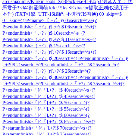
arcusmaximus/KirikiriTools :Xp3Pack.exe 打包xp3 测试人员： 伪
恶君子333@御爱同萌 krkr \*.ks SExtractor提取正则(仅适用于
本作) (TXT引擎+UTF-16编码+不进行JIS替换) 00_skip=^$
01_skip=^(?P<name>【.+?】)$ 05search=^\s+(?
P<endunfinish>「.+?」)\[.+?\]$ 06search=^\s+(?
P<endunfinish>「.+?」)$ 10search=^\s+(?
P<endunfinish>（.+?）)\[.+?\]$ 11search=^\s+(?
P<endunfinish>（.+?）)$ 15search=^\s+(?
P<endunfinish>『.+?』)\[.+?\]$ 16search=^\s+(?
P<endunfinish>『.+?』)$ 20search=^(?P<endunfinish>「.+?」)\
[.+?\]$ 21search=^(?P<endunfinish>「.+?」)$ 25search=^(?
P<endunfinish>（.+?）)\[.+?\]$ 26search=^(?
P<endunfinish>（.+?）)$ 30search=^(?P<endunfinish>『.+?』)\
[.+?\]$ 31search=^(?P<endunfinish>『.+?』)$ 35search=^\s+(?
P<endunfinish>「[^「].+?」)$ 40search=^\s+(?
P<endunfinish>「[^（].+?）)$ 45search=^\s+(?
P<endunfinish>「[^『].+?』)$ 50search=^(?
P<endunfinish>「[^「].+?」)$ 55search=^(?
P<endunfinish>「[^（].+?）)$ 60search=^(?
P<endunfinish>「[^『].+?』)$ 65search=^\s+(?
P<startunfinish>「[^」].+?)$ 70search=^\s+(?
P<startunfinish>（[^）].+?)$ 75search=^\s+(?