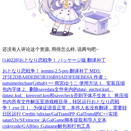
还没有人评论这个资源, 用得怎么样, 说两句吧~
[140228]おとなり恋戦争！ パッケージ版 翻译补丁
おとなり恋戦争！ gemini-2.5-pro 翻译补丁 MD5:
2F5E2DBA8DEBE5B316B93AD3FE8EBE6A 作者：
natsumerinchan(Github) == 雨宮ゆうこ 使用方法 1、安装压缩
包内字体 2、删除savedata文件夹内的data\_anchor.ksd、
datasc.ksd、krenvprf.kep和savecheck否则字体不生效 3、将压缩
包内所有文件解压至游戏根目录，转区运行おとなり恋戦
争！.exe 注 1、为保证语音正常，本作人名没有翻译，需要转
日区运行 Credits julixian/GalTranslPP :GalTransl的C++实现
satan53x/SExtractor :从GalGame脚本提取和导入文本
crskycode/GARbro :Galgame解包和打包工具