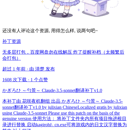
还没有人评论这个资源, 用得怎么样, 说两句吧~
补丁资源
无多层打包，百度网盘勿在线解压 炸了提醒补档（太频繁后
会打包）
超过 1 年前 · 由 清楚 发布
1608 次下载
·
1 个点赞
かぎろひ ～勺景～ Claude-3.5-sonnet翻译补丁v1.0
本补丁由 花咲夜机翻组 出品 かぎろひ ～勺景～ Claude-3.5-
sonnet翻译补丁v1.0 by julixian ChineseLocalized gratis by julixian
using Claude-3.5-sonnet Please use this patch on the basis of the
genuine version 使用方法： 将补丁文件夹内所有项目拖进根目
录进行替换 启动kagirohi\_cn.exe可将游戏内的日文汉字替换为