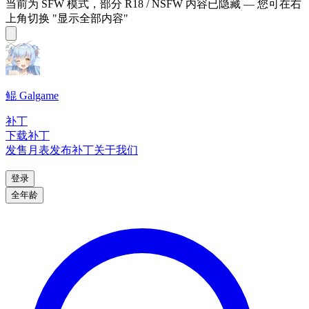
当前为 SFW 模式，部分 R18 / NSFW 内容已隐藏 — 您可在右
上角切换 "显示全部内容"
鲲 Galgame
补丁
下载补丁
发售月表
发布补丁
关于我们
登录
全年龄