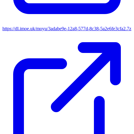
https://dl.imoe.uk/moyu/3adabe9e-12a8-577d-8c38-5a2e6fe3cfa2.7z