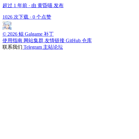
超过 1 年前 · 由 黄昏喵 发布
1026 次下载
·
0 个点赞
© 2026 鲲 Galgame 补丁
使用指南
网站集群
友情链接
GitHub 仓库
联系我们
Telegram
主站论坛