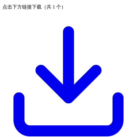
点击下方链接下载（共 1 个）