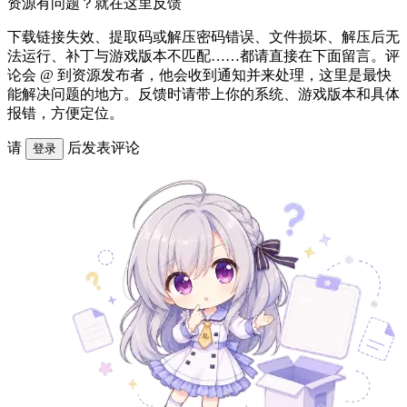
资源有问题？就在这里反馈
下载链接失效、提取码或解压密码错误、文件损坏、解压后无
法运行、补丁与游戏版本不匹配……都请直接在下面留言。评
论会 @ 到资源发布者，他会收到通知并来处理，这里是最快
能解决问题的地方。反馈时请带上你的系统、游戏版本和具体
报错，方便定位。
请
后发表评论
登录