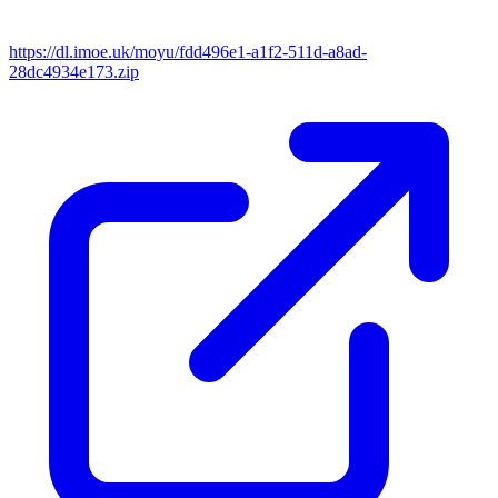
https://dl.imoe.uk/moyu/fdd496e1-a1f2-511d-a8ad-
28dc4934e173.zip