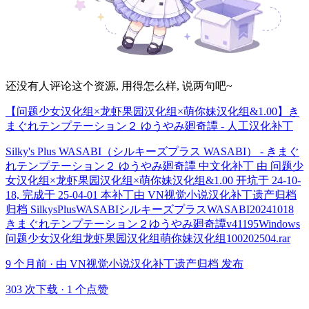
还没有人评论这个资源, 用得怎么样, 说两句吧~
【问题少女汉化组×龙虾果园汉化组×萌你妹汉化组&1.00】き
まぐれテンプテーション２ ゆうやみ廻奇譚 - 人工汉化补丁
Silky's Plus WASABI（シルキーズプラス WASABI） - きまぐ
れテンプテーション２ ゆうやみ廻奇譚 中文化补丁 由 问题少
女汉化组×龙虾果园汉化组×萌你妹汉化组&1.00 开坑于 24-10-
18, 完成于 25-04-01 本补丁由 VN视觉小说汉化补丁遗产归档
归档 SilkysPlusWASABIシルキーズプラスWASABI20241018
きまぐれテンプテーション２ゆうやみ廻奇譚v41195Windows
问题少女汉化组龙虾果园汉化组萌你妹汉化组100202504.rar
9 个月前 · 由 VN视觉小说汉化补丁遗产归档 发布
303 次下载
·
1 个点赞