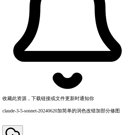
收藏此资源，下载链接或文件更新时通知你
claude-3-5-sonnet-20240620加简单的润色改错加部分修图