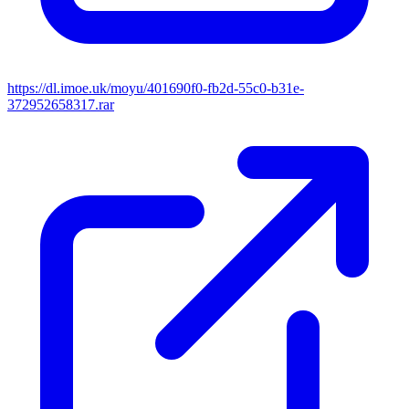
https://dl.imoe.uk/moyu/401690f0-fb2d-55c0-b31e-
372952658317.rar