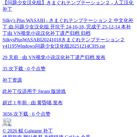
【问题少女汉化组】きまぐれテンプテーション２ - 人工汉化
补丁
Silky's Plus WASABI - きまぐれテンプテーション２ 中文化补
丁 由 问题少女汉化组 开坑于 24-10-18, 完成于 25-12-14 本补
丁由 VN视觉小说汉化补丁遗产归档 归档
SilkysPlusWASABI20241018きまぐれテンプテーション２
v41195Windows问题少女汉化组20251214CHS.rar
29 天前 · 由 VN视觉小说汉化补丁遗产归档 发布
35 次下载
·
0 个点赞
补丁资源
此补丁仅适用于 Steam 版游戏
超过 1 年前 · 由 黄昏喵 发布
3656 次下载
·
6 个点赞
© 2026 鲲 Galgame 补丁