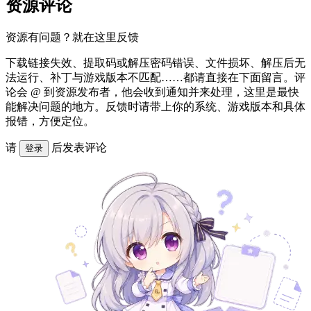
资源评论
资源有问题？就在这里反馈
下载链接失效、提取码或解压密码错误、文件损坏、解压后无
法运行、补丁与游戏版本不匹配……都请直接在下面留言。评
论会 @ 到资源发布者，他会收到通知并来处理，这里是最快
能解决问题的地方。反馈时请带上你的系统、游戏版本和具体
报错，方便定位。
请
后发表评论
登录