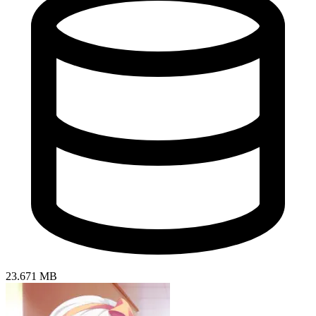
23.671 MB