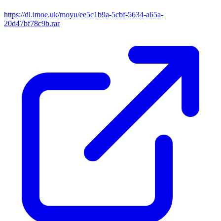
https://dl.imoe.uk/moyu/ee5c1b9a-5cbf-5634-a65a-
20d47bf78c9b.rar