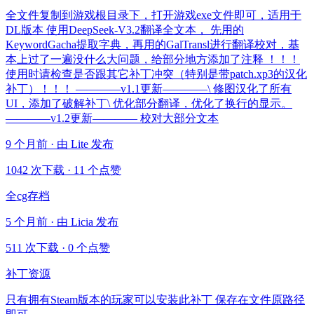
全文件复制到游戏根目录下，打开游戏exe文件即可，适用于
DL版本 使用DeepSeek-V3.2翻译全文本， 先用的
KeywordGacha提取字典，再用的GalTransl进行翻译校对，基
本上过了一遍没什么大问题，给部分地方添加了注释 ！！！
使用时请检查是否跟其它补丁冲突（特别是带patch.xp3的汉化
补丁）！！！ ————v1.1更新————\ 修图汉化了所有
UI，添加了破解补丁\ 优化部分翻译，优化了换行的显示。
————v1.2更新———— 校对大部分文本
9 个月前 · 由 Lite 发布
1042 次下载
·
11 个点赞
全cg存档
5 个月前 · 由 Licia 发布
511 次下载
·
0 个点赞
补丁资源
只有拥有Steam版本的玩家可以安装此补丁 保存在文件原路径