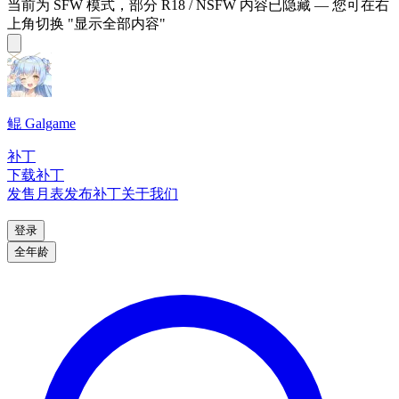
当前为 SFW 模式，部分 R18 / NSFW 内容已隐藏 — 您可在右
上角切换 "显示全部内容"
鲲 Galgame
补丁
下载补丁
发售月表
发布补丁
关于我们
登录
全年龄