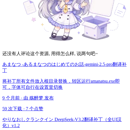
还没有人评论这个资源, 用得怎么样, 说两句吧~
あまなつ -あるまなつのはじめてのお話-gemini-2.5-pro翻译补
丁
将补丁所有文件放入根目录替换，转区运行amanatsu.exe即
可，字体可自行在设置里切换
9 个月前 · 由 殇醉梦 发布
59 次下载
·
7 个点赞
やりなおしクランクイン DeepSeek-V3.2翻译补丁（全UI汉
化）v1.2