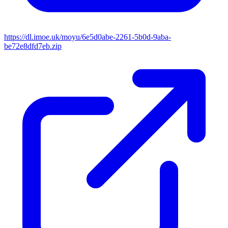
https://dl.imoe.uk/moyu/6e5d0abe-2261-5b0d-9aba-
be72e8dfd7eb.zip