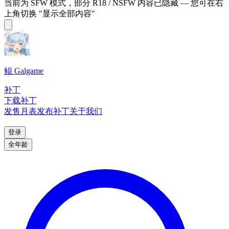
当前为 SFW 模式，部分 R18 / NSFW 内容已隐藏 — 您可在右
上角切换 "显示全部内容"
鲲 Galgame
补丁
下载补丁
发售月表
发布补丁
关于我们
登录
全年龄