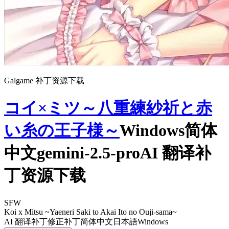
Galgame 补丁资源下载
コイ×ミツ～八重練紗祈と赤
い糸の王子様～
Windows简体
中文gemini-2.5-proAI 翻译补
丁资源下载
SFW
Koi x Mitsu ~Yaeneri Saki to Akai Ito no Ouji-sama~
AI 翻译补丁
修正补丁
简体中文
日本語
Windows