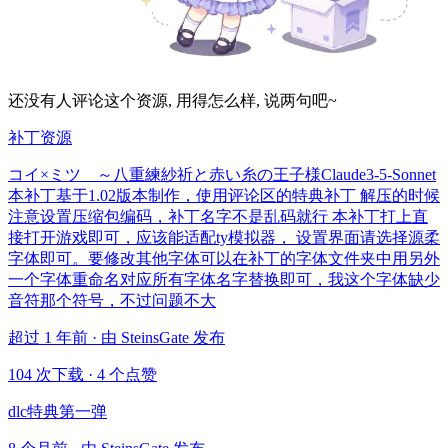
还没有人评论这个资源, 用得怎么样, 说两句吧~
补丁资源
コイ×ミツ ～八重練紗祈と赤い糸の王子様Claude3-5-Sonnet
本补丁基于1.02版本制作，使用评论区的特典补丁 解压的时候
注意设置压缩包编码，补丁名字不是乱码就行 本补丁打上直
接打开游戏即可，应该能适配ty模拟器， 设置界面请选择源柔
字体即可。要修改其他字体可以在补丁的字体文件夹中用另外
一个字体重命名对应所有字体名字替换即可，我这个字体缺少
音符那个符号，不过问题不大
超过 1 年前 · 由 SteinsGate 发布
104 次下载
·
4 个点赞
dlc特典第一弹