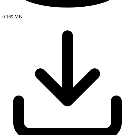
0.169 MB