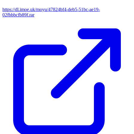
https://dl.imoe.uk/moyu/47824bf4-deb5-51bc-ae19-
02fbbbcfb89f.rar