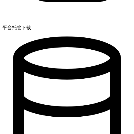
平台托管下载