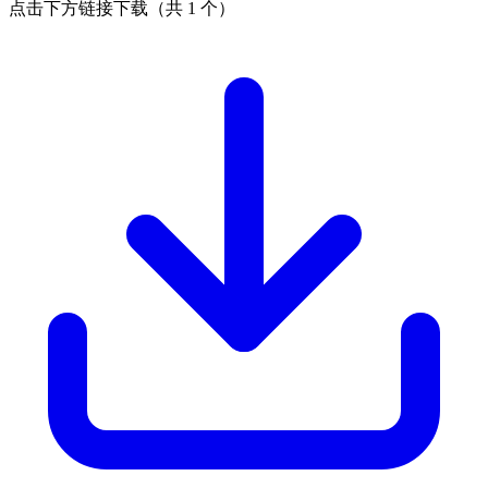
点击下方链接下载（共 1 个）