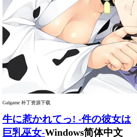
Galgame 补丁资源下载
牛に惹かれてっ! -件の彼女は
巨乳巫女-
Windows简体中文