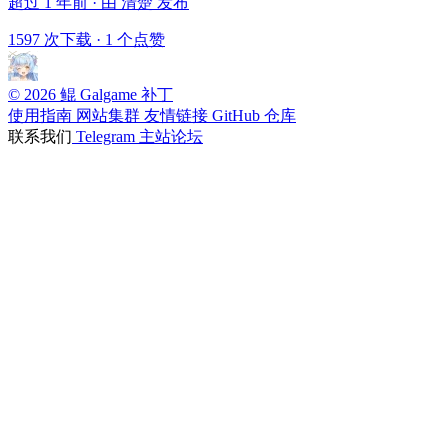
超过 1 年前 · 由 清楚 发布
1597 次下载
·
1 个点赞
© 2026 鲲 Galgame 补丁
使用指南
网站集群
友情链接
GitHub 仓库
联系我们
Telegram
主站论坛