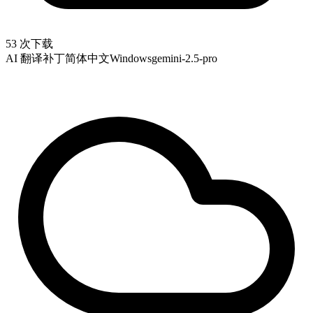
53 次下载
AI 翻译补丁
简体中文
Windows
gemini-2.5-pro