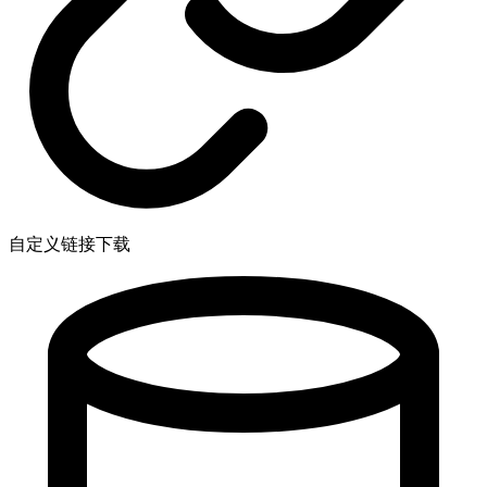
自定义链接下载