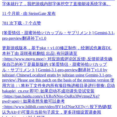
字体就行了，我把游戏内部字体挖空了直接能读系统字体。
11 个月前 · 由 SteinsGate 发布
781 次下载
·
7 个点赞
[笨蛋情侣・甜蜜补给/バカップル・サプリメント] Gemini-3.1-
pro-preview翻译补丁v1.0
更新游戏版本，基于pkg + v1.03修正制作，经测试也兼容DL
本补丁由 花咲夜机翻组 出品\ 有问题请至
<https://www.moyu.moe/> 对应游戏评论区反馈\ 反馈前请先确
保自己的补丁是最新版的 \[笨蛋情侣・甜蜜补给/バカップ
ル・サプリメント] Gemini-3.1-pro-preview翻译补丁v1.0 by
julixian\ ChineseLocalized gratis by julixian using Gemini-3.1-pro-
preview\ Please use this patch on the basis of the genuine version 使
用方法：\ 将补丁文件夹内所有项目拖进根目录进行替换\ 启动
bakaple\_cn.exe 即可\ 如果启动不成功请先尝试安装
<https://pan.baidu.com/s/1XRoNNro-OuRn3lWctmgZXg?
pwd=apei>\ 如果依然失败可以参考
<https://www.bilibili.com/video/BV1eZNueXETy>\ 按下热键(默
认为Alt+F)可显示当前句子原文，更多详细设置请参阅