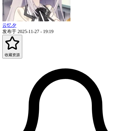
云忆夕
发布于 2025-11-27 - 19:19
收藏资源