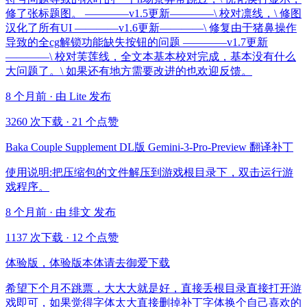
修了张标题图。 ————v1.5更新————\ 校对凛线，\ 修图
汉化了所有UI ————v1.6更新————\ 修复由于猪鼻操作
导致的全cg解锁功能缺失按钮的问题 ————v1.7更新
————\ 校对芙莲线，全文本基本校对完成，基本没有什么
大问题了。\ 如果还有地方需要改进的也欢迎反馈。
8 个月前 · 由 Lite 发布
3260 次下载
·
21 个点赞
Baka Couple Supplement DL版 Gemini-3-Pro-Preview 翻译补丁
使用说明:把压缩包的文件解压到游戏根目录下，双击运行游
戏程序。
8 个月前 · 由 绯文 发布
1137 次下载
·
12 个点赞
体验版，体验版本体请去御爱下载
希望下个月不跳票，大大大就是好，直接丢根目录直接打开游
戏即可，如果觉得字体太大直接删掉补丁字体换个自己喜欢的