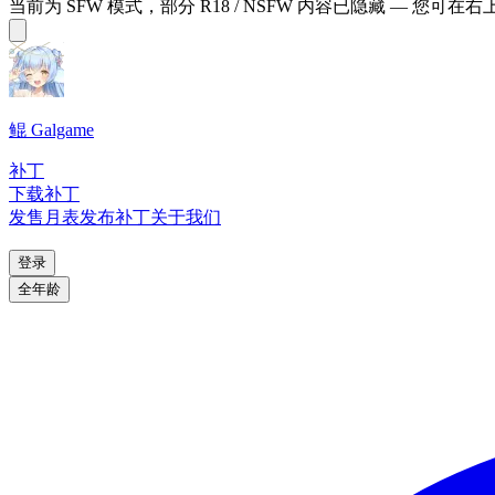
当前为 SFW 模式，部分 R18 / NSFW 内容已隐藏 — 您可在
鲲 Galgame
补丁
下载补丁
发售月表
发布补丁
关于我们
登录
全年龄