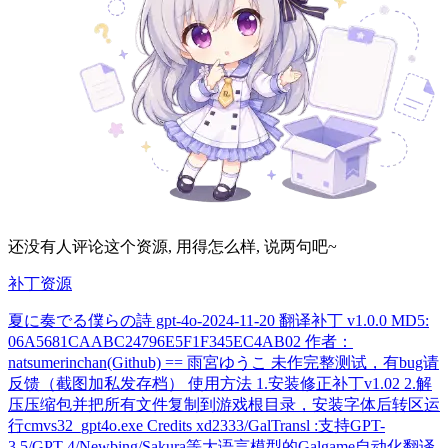
还没有人评论这个资源, 用得怎么样, 说两句吧~
补丁资源
夏に奏でる僕らの詩 gpt-4o-2024-11-20 翻译补丁 v1.0.0 MD5:
06A5681CAABC24796E5F1F345EC4AB02 作者：
natsumerinchan(Github) == 雨宮ゆうこ 未作完整测试，有bug请
反馈（截图加私发存档） 使用方法 1.安装修正补丁v1.02 2.解
压压缩包并把所有文件复制到游戏根目录，安装字体后转区运
行cmvs32_gpt4o.exe Credits xd2333/GalTransl :支持GPT-
3.5/GPT-4/Newbing/Sakura等大语言模型的Galgame自动化翻译