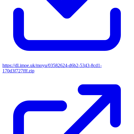
https://dl.imoe.uk/moyu/03582624-d6b2-5343-8cd1-
170d3f727fff.zip