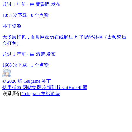
超过 1 年前 · 由 黄昏喵 发布
1053 次下载
·
0 个点赞
补丁资源
无多层打包，百度网盘勿在线解压 炸了提醒补档（太频繁后
会打包）
超过 1 年前 · 由 清楚 发布
1608 次下载
·
1 个点赞
© 2026 鲲 Galgame 补丁
使用指南
网站集群
友情链接
GitHub 仓库
联系我们
Telegram
主站论坛