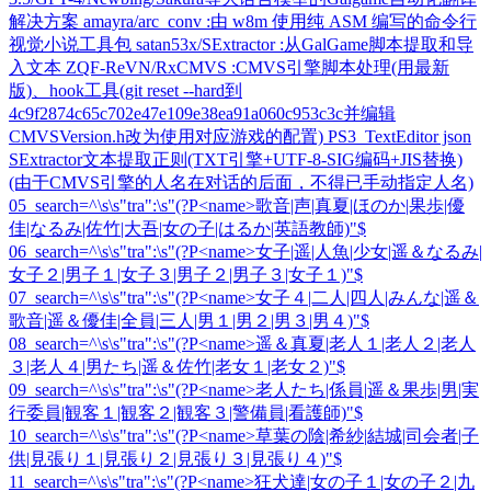
解决方案 amayra/arc_conv :由 w8m 使用纯 ASM 编写的命令行
视觉小说工具包 satan53x/SExtractor :从GalGame脚本提取和导
入文本 ZQF-ReVN/RxCMVS :CMVS引擎脚本处理(用最新
版)、hook工具(git reset --hard到
4c9f2874c65c702e47e109e38ea91a060c953c3c并编辑
CMVSVersion.h改为使用对应游戏的配置) PS3_TextEditor json
SExtractor文本提取正则(TXT引擎+UTF-8-SIG编码+JIS替换)
(由于CMVS引擎的人名在对话的后面，不得已手动指定人名)
05_search=^\s\s"tra":\s"(?P<name>歌音|声|真夏|ほのか|果歩|優
佳|なるみ|佐竹|大吾|女の子|はるか|英語教師)"$
06_search=^\s\s"tra":\s"(?P<name>女子|遥|人魚|少女|遥＆なるみ|
女子２|男子１|女子３|男子２|男子３|女子１)"$
07_search=^\s\s"tra":\s"(?P<name>女子４|二人|四人|みんな|遥＆
歌音|遥＆優佳|全員|三人|男１|男２|男３|男４)"$
08_search=^\s\s"tra":\s"(?P<name>遥＆真夏|老人１|老人２|老人
３|老人４|男たち|遥＆佐竹|老女１|老女２)"$
09_search=^\s\s"tra":\s"(?P<name>老人たち|係員|遥＆果歩|男|実
行委員|観客１|観客２|観客３|警備員|看護師)"$
10_search=^\s\s"tra":\s"(?P<name>草葉の陰|希紗|結城|司会者|子
供|見張り１|見張り２|見張り３|見張り４)"$
11_search=^\s\s"tra":\s"(?P<name>狂犬達|女の子１|女の子２|九