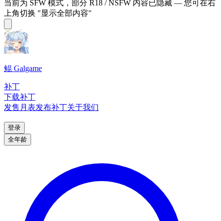
当前为 SFW 模式，部分 R18 / NSFW 内容已隐藏 — 您可在右
上角切换 "显示全部内容"
鲲 Galgame
补丁
下载补丁
发售月表
发布补丁
关于我们
登录
全年龄