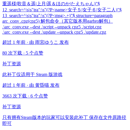
重遥様|歌音＆遥|上月|遥＆ほのか|たえちゃん)"$
12_search=^\s\s"tra":\s"(?P<name>女子５|女子６|女子二人)"$
13_search=^\s\s"tra":\s"(?P<msg>.+)"$ structure=paragraph
arc_conv .cpz(cpz5) 解包命令（其它版本用garbro解包）
.\arc_conv.exe --dest .\script --unpack cpz5 .\script.cpz
.\arc_conv.exe --dest .\update --unpack cpz5 .\update.cpz
超过 1 年前 · 由 雨宮ゆうこ 发布
80 次下载
·
5 个点赞
补丁资源
此补丁仅适用于 Steam 版游戏
超过 1 年前 · 由 黄昏喵 发布
3663 次下载
·
6 个点赞
补丁资源
只有拥有Steam版本的玩家可以安装此补丁 保存在文件原路径
即可