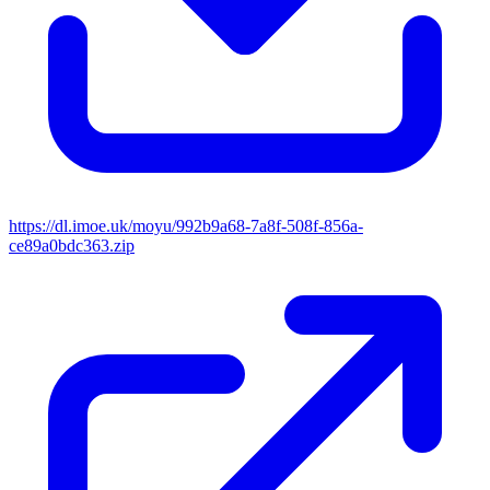
https://dl.imoe.uk/moyu/992b9a68-7a8f-508f-856a-
ce89a0bdc363.zip