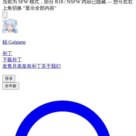
当前为 SFW 模式，部分 R18 / NSFW 内容已隐藏 — 您可在右
上角切换 "显示全部内容"
鲲 Galgame
补丁
下载补丁
发售月表
发布补丁
关于我们
登录
全年龄