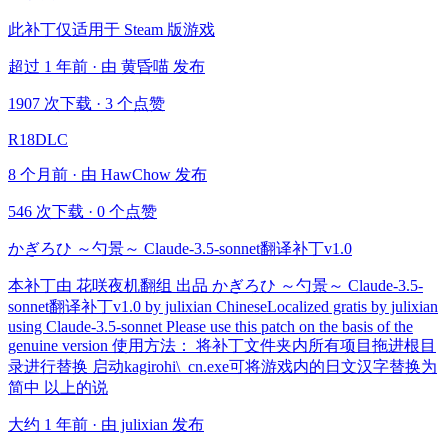
此补丁仅适用于 Steam 版游戏
超过 1 年前 · 由 黄昏喵 发布
1907 次下载
·
3 个点赞
R18DLC
8 个月前 · 由 HawChow 发布
546 次下载
·
0 个点赞
かぎろひ ～勺景～ Claude-3.5-sonnet翻译补丁v1.0
本补丁由 花咲夜机翻组 出品 かぎろひ ～勺景～ Claude-3.5-
sonnet翻译补丁v1.0 by julixian ChineseLocalized gratis by julixian
using Claude-3.5-sonnet Please use this patch on the basis of the
genuine version 使用方法： 将补丁文件夹内所有项目拖进根目
录进行替换 启动kagirohi\_cn.exe可将游戏内的日文汉字替换为
简中 以上的说
大约 1 年前 · 由 julixian 发布