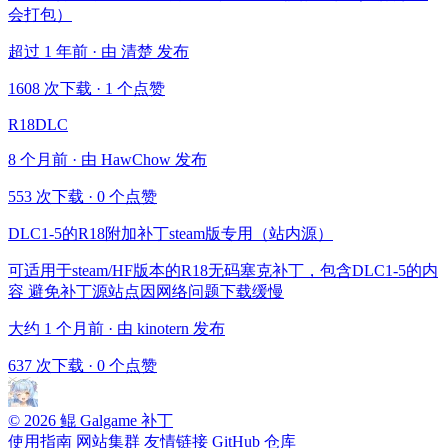
会打包）
超过 1 年前 · 由 清楚 发布
1608 次下载
·
1 个点赞
R18DLC
8 个月前 · 由 HawChow 发布
553 次下载
·
0 个点赞
DLC1-5的R18附加补丁steam版专用（站内源）
可适用于steam/HF版本的R18无码塞克补丁，包含DLC1-5的内
容 避免补丁源站点因网络问题下载缓慢
大约 1 个月前 · 由 kinotern 发布
637 次下载
·
0 个点赞
© 2026 鲲 Galgame 补丁
使用指南
网站集群
友情链接
GitHub 仓库