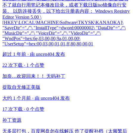
不了就自行用笔记本修改目录，或者下载日版iso镜像自行安
装。 以防连接丢失，以下给出注册表内容： Windows Registry
Editor Version 5.00 \
[HKEY\LOCAL\MACHINE\Software\TKYSK\KANAOKA]\
"SaveDir"="./"\ "InstallType"=dword:00000002\ "DataDir"="./"\
"MusicDir"="./"\ "VoiceDir"="./"\ "VideoDir"="./"\
"WndPos"=hex:6e,03,00,00,9a,01,00,00\
"UserSetup"=hex:00,03,00,01,01,ff,80,80,00,01
超过 1 年前 · 由 uncen404 发布
22 次下载
·
1 个点赞
加奈…欢迎回来！！ 无码补丁
提取自无修正美版
大约 1 个月前 · 由 uncen404 发布
17 次下载
·
0 个点赞
补丁资源
无多层打包，百度网盘勿在线解压 炸了提醒补档（太频繁后