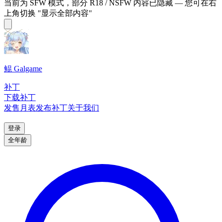
当前为 SFW 模式，部分 R18 / NSFW 内容已隐藏 — 您可在右
上角切换 "显示全部内容"
鲲 Galgame
补丁
下载补丁
发售月表
发布补丁
关于我们
登录
全年龄