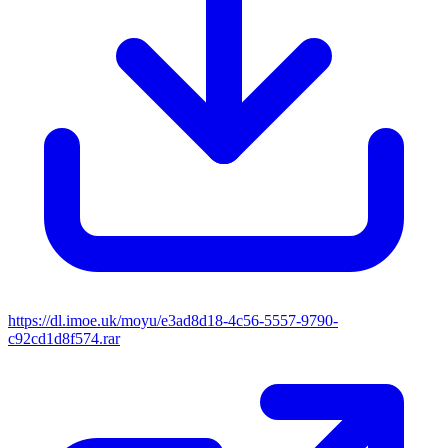
https://dl.imoe.uk/moyu/e3ad8d18-4c56-5557-9790-
c92cd1d8f574.rar