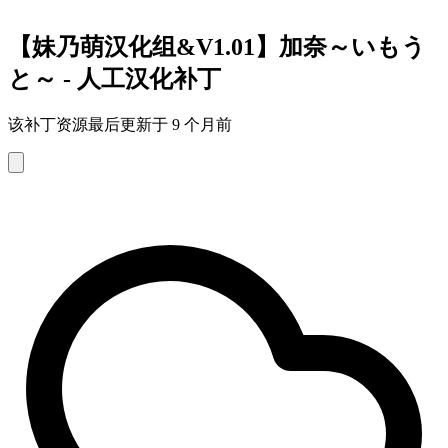
【妹乃萌汉化组&V1.01】加奈～いもう
と～ - 人工汉化补丁
该补丁资源最后更新于 9 个月前