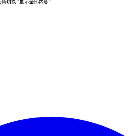
右上角切换 "显示全部内容"