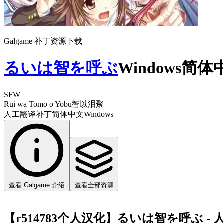
Galgame 补丁资源下载
るいは智を呼ぶ
Windows
SFW
Rui wa Tomo o Yobu
智以泪聚
人工翻译补丁
简体中文
Windows
查看 Galgame 介绍
查看全部资源
【r514783个人汉化】るいは智を呼ぶ -