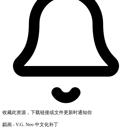
收藏此资源，下载链接或文件更新时通知你
戯画 - V.G. Neo 中文化补丁