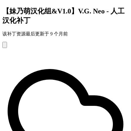
【妹乃萌汉化组&V1.0】V.G. Neo - 人工
汉化补丁
该补丁资源最后更新于 9 个月前