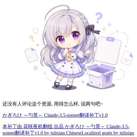
还没有人评论这个资源, 用得怎么样, 说两句吧~
かぎろひ ～勺景～ Claude-3.5-sonnet翻译补丁v1.0
本补丁由 花咲夜机翻组 出品 かぎろひ ～勺景～ Claude-3.5-
sonnet翻译补丁v1.0 by julixian ChineseLocalized gratis by julixian