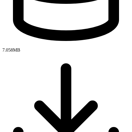
7.058MB