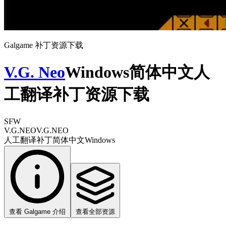
Galgame 补丁资源下载
V.G. Neo
Windows简体中文人
工翻译补丁资源下载
SFW
V.G.NEO
V.G.NEO
人工翻译补丁
简体中文
Windows
查看 Galgame 介绍
查看全部资源