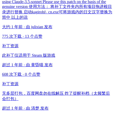
using Claude-3.5-sonnet Please use this patch on the basis of the
genuine version 使用方法： 将补丁文件夹内所有项目拖进根目
录进行替换 启动kagirohi\_cn.exe可将游戏内的日文汉字替换为
简中 以上的说
大约 1 年前 · 由 julixian 发布
775 次下载
·
13 个点赞
补丁资源
此补丁仅适用于 Steam 版游戏
超过 1 年前 · 由 黄昏喵 发布
608 次下载
·
0 个点赞
补丁资源
无多层打包，百度网盘勿在线解压 炸了提醒补档（太频繁后
会打包）
超过 1 年前 · 由 清楚 发布