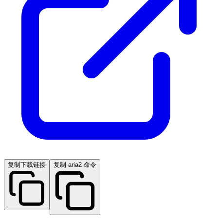
复制下载链接
复制 aria2 命令