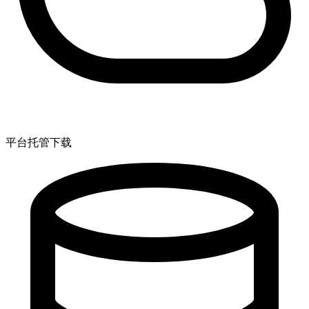
平台托管下载