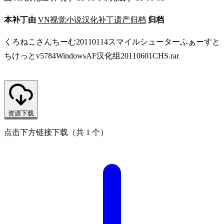
本补丁由
VN视觉小说汉化补丁遗产归档
归档
くろねこさんちーむ20110114スマイルシューターふぁーすと
ちけっとv5784WindowsAF汉化组20110601CHS.rar
资源下载
点击下方链接下载（共 1 个）