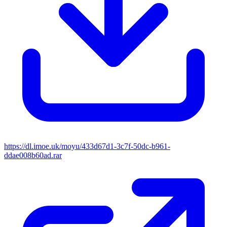
https://dl.imoe.uk/moyu/433d67d1-3c7f-50dc-b961-
ddae008b60ad.rar