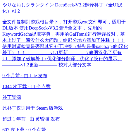
やりなおしクランクイン DeepSeek-V3.2翻译补丁（全UI汉
化）v1.2
全文件复制到游戏根目录下，打开游戏exe文件即可，适用于
DL版本 使用DeepSeek-V3.2翻译全文本， 先用的
KeywordGacha提取字典，再用的GalTransl进行翻译校对，基
本上过了一遍没什么大问题，给部分地方添加了注释 ！！！
使用时请检查是否跟其它补丁冲突（特别是带patch.xp3的汉化
补丁）！！！ ————v1.1更新————\ 修图汉化了所有
UI，添加了破解补丁\ 优化部分翻译，优化了换行的显示。
————v1.2更新———— 校对大部分文本
9 个月前 · 由 Lite 发布
1044 次下载
·
11 个点赞
补丁资源
此补丁仅适用于 Steam 版游戏
超过 1 年前 · 由 黄昏喵 发布
607 次下载
·
0 个点赞