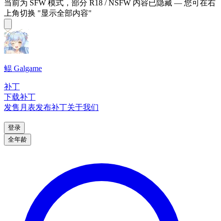
当前为 SFW 模式，部分 R18 / NSFW 内容已隐藏 — 您可在右
上角切换 "显示全部内容"
鲲 Galgame
补丁
下载补丁
发售月表
发布补丁
关于我们
登录
全年龄