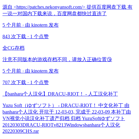
源自 <https://patches.nekonyansoft.com/> 提供百度网盘下载 有
一说一对国内下载来说，百度网盘都快过直连了
5 个月前 · 由 kinotern 发布
843 次下载
·
1 个点赞
全CG存档
注意不同版本的游戏存档不同，请放入正确位置😘
5 个月前 · 由 kinotern 发布
707 次下载
·
1 个点赞
【banhara个人汉化】DRACU-RIOT！ - 人工汉化补丁
Yuzu Soft（ゆずソフト） - DRACU-RIOT！ 中文化补丁 由
banhara个人汉化 开坑于 12-03-03, 完成于 22-03-09 本补丁由
VN视觉小说汉化补丁遗产归档 归档 YuzuSoftゆずソフト
20120303DRACU-RIOTv8213Windowsbanhara个人汉化
20220309CHS.rar