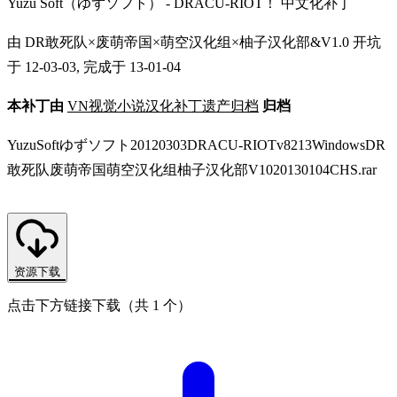
Yuzu Soft（ゆずソフト） - DRACU-RIOT！ 中文化补丁
由 DR敢死队×废萌帝国×萌空汉化组×柚子汉化部&V1.0 开坑
于 12-03-03, 完成于 13-01-04
本补丁由
VN视觉小说汉化补丁遗产归档
归档
YuzuSoftゆずソフト20120303DRACU-RIOTv8213WindowsDR
敢死队废萌帝国萌空汉化组柚子汉化部V1020130104CHS.rar
资源下载
点击下方链接下载（共 1 个）