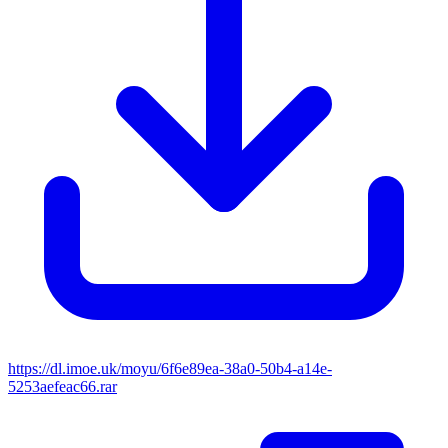
https://dl.imoe.uk/moyu/6f6e89ea-38a0-50b4-a14e-
5253aefeac66.rar