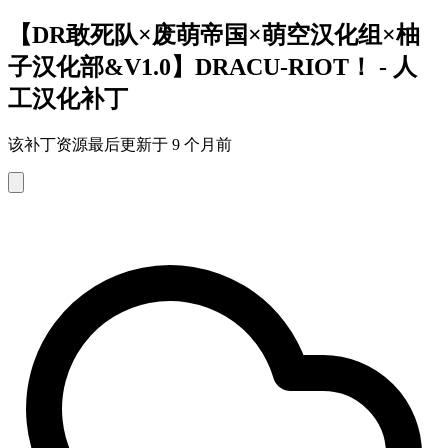
【DR敢死队×废萌帝国×萌空汉化组×柚
子汉化部&V1.0】DRACU-RIOT！ - 人
工汉化补丁
该补丁资源最后更新于 9 个月前