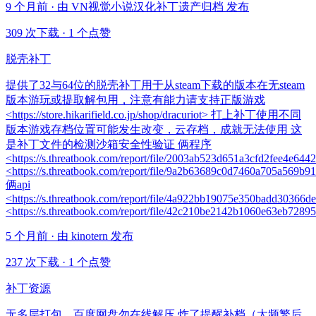
9 个月前 · 由 VN视觉小说汉化补丁遗产归档 发布
309 次下载
·
1 个点赞
脱壳补丁
提供了32与64位的脱壳补丁用于从steam下载的版本在无steam
版本游玩或提取解包用，注意有能力请支持正版游戏
<https://store.hikarifield.co.jp/shop/dracuriot> 打上补丁使用不同
版本游戏存档位置可能发生改变，云存档，成就无法使用 这
是补丁文件的检测沙箱安全性验证 俩程序
<https://s.threatbook.com/report/file/2003ab523d651a3cfd2fee4e
<https://s.threatbook.com/report/file/9a2b63689c0d7460a705a56
俩api
<https://s.threatbook.com/report/file/4a922bb19075e350badd3036
<https://s.threatbook.com/report/file/42c210be2142b1060e63eb7
5 个月前 · 由 kinotern 发布
237 次下载
·
1 个点赞
补丁资源
无多层打包，百度网盘勿在线解压 炸了提醒补档（太频繁后