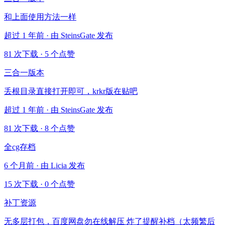
和上面使用方法一样
超过 1 年前 · 由 SteinsGate 发布
81 次下载
·
5 个点赞
三合一版本
丢根目录直接打开即可，krkr版在贴吧
超过 1 年前 · 由 SteinsGate 发布
81 次下载
·
8 个点赞
全cg存档
6 个月前 · 由 Licia 发布
15 次下载
·
0 个点赞
补丁资源
无多层打包，百度网盘勿在线解压 炸了提醒补档（太频繁后