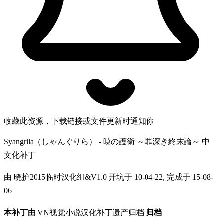
收藏此资源，下载链接或文件更新时通知你
Syangrila（しゃんぐりら） - 暁の護衛 ～罪深き終末論～ 中
文化补丁
由 晓护2015临时汉化组&V1.0 开坑于 10-04-22, 完成于 15-08-
06
本补丁由
VN视觉小说汉化补丁遗产归档
归档