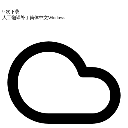
9 次下载
人工翻译补丁
简体中文
Windows