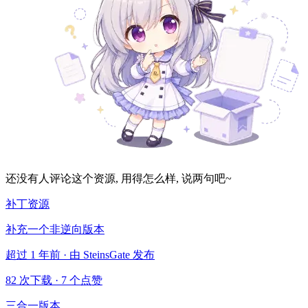
还没有人评论这个资源, 用得怎么样, 说两句吧~
补丁资源
补充一个非逆向版本
超过 1 年前 · 由 SteinsGate 发布
82 次下载
·
7 个点赞
三合一版本