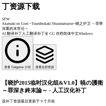
丁资源下载
SFW
Akatsuki no Goei ~Tsumibukaki Shuumatsuron~
晓之护卫 ～罪孽
深重的末世论～
AI 翻译补丁
人工翻译补丁
全 CG 存档
简体中文
Windows
查看 Galgame 介绍
查看全部资源
【晓护2015临时汉化组&V1.0】暁の護衛
～罪深き終末論～ - 人工汉化补丁
该补丁资源最后更新于 9 个月前