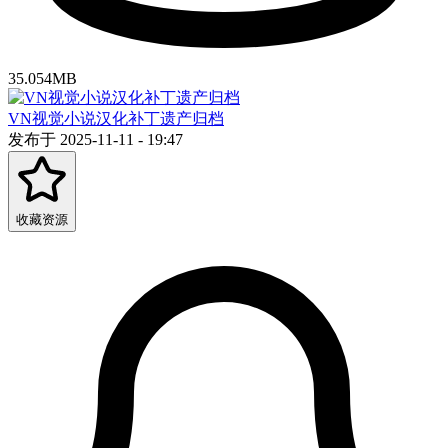
35.054MB
VN视觉小说汉化补丁遗产归档
发布于 2025-11-11 - 19:47
收藏资源