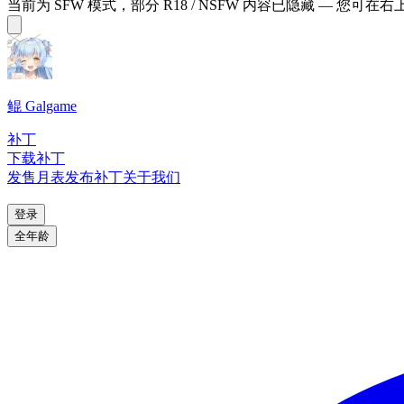
当前为 SFW 模式，部分 R18 / NSFW 内容已隐藏 — 您可在
鲲 Galgame
补丁
下载补丁
发售月表
发布补丁
关于我们
登录
全年龄