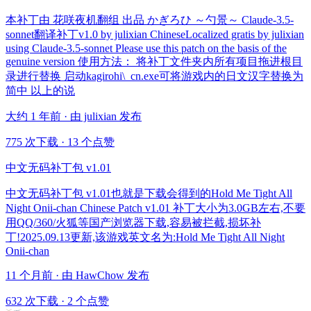
本补丁由 花咲夜机翻组 出品 かぎろひ ～勺景～ Claude-3.5-
sonnet翻译补丁v1.0 by julixian ChineseLocalized gratis by julixian
using Claude-3.5-sonnet Please use this patch on the basis of the
genuine version 使用方法： 将补丁文件夹内所有项目拖进根目
录进行替换 启动kagirohi\_cn.exe可将游戏内的日文汉字替换为
简中 以上的说
大约 1 年前 · 由 julixian 发布
775 次下载
·
13 个点赞
中文无码补丁包 v1.01
中文无码补丁包 v1.01也就是下载会得到的Hold Me Tight All
Night Onii-chan Chinese Patch v1.01 补丁大小为3.0GB左右,不要
用QQ/360/火狐等国产浏览器下载,容易被拦截,损坏补
丁!2025.09.13更新,该游戏英文名为:Hold Me Tight All Night
Onii-chan
11 个月前 · 由 HawChow 发布
632 次下载
·
2 个点赞