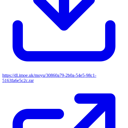
https://dl.imoe.uk/moyu/30860a79-2b0a-54e5-98c1-
5163fa6e5c2c.rar