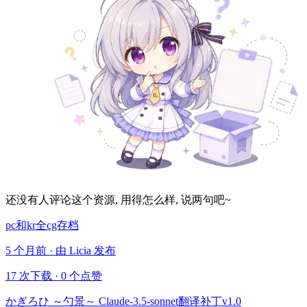
还没有人评论这个资源, 用得怎么样, 说两句吧~
pc和kr全cg存档
5 个月前 · 由 Licia 发布
17 次下载
·
0 个点赞
かぎろひ ～勺景～ Claude-3.5-sonnet翻译补丁v1.0