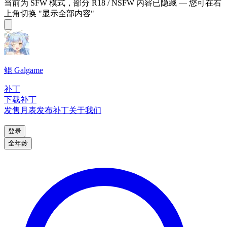
当前为 SFW 模式，部分 R18 / NSFW 内容已隐藏 — 您可在右
上角切换 "显示全部内容"
鲲 Galgame
补丁
下载补丁
发售月表
发布补丁
关于我们
登录
全年龄