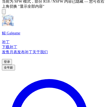
当前为 SFW 模式，部分 R18 / NSFW 内容已隐藏 — 您可在右
上角切换 "显示全部内容"
鲲 Galgame
补丁
下载补丁
发售月表
发布补丁
关于我们
登录
全年龄