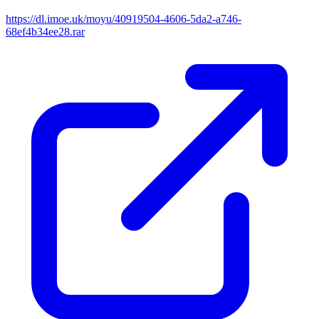
https://dl.imoe.uk/moyu/40919504-4606-5da2-a746-
68ef4b34ee28.rar