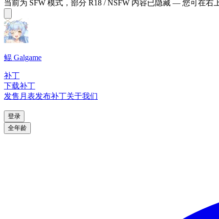
当前为 SFW 模式，部分 R18 / NSFW 内容已隐藏 — 您可在
鲲 Galgame
补丁
下载补丁
发售月表
发布补丁
关于我们
登录
全年龄