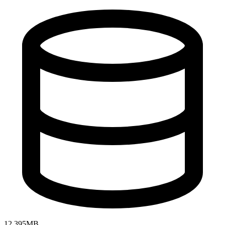
12.395MB