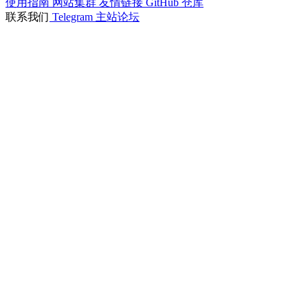
使用指南
网站集群
友情链接
GitHub 仓库
联系我们
Telegram
主站论坛