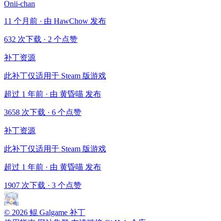
Onii-chan
11 个月前 · 由 HawChow 发布
632 次下载
·
2 个点赞
补丁资源
此补丁仅适用于 Steam 版游戏
超过 1 年前 · 由 黄昏喵 发布
3658 次下载
·
6 个点赞
补丁资源
此补丁仅适用于 Steam 版游戏
超过 1 年前 · 由 黄昏喵 发布
1907 次下载
·
3 个点赞
© 2026 鲲 Galgame 补丁