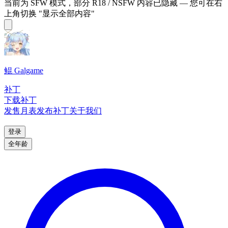
当前为 SFW 模式，部分 R18 / NSFW 内容已隐藏 — 您可在右
上角切换 "显示全部内容"
鲲 Galgame
补丁
下载补丁
发售月表
发布补丁
关于我们
登录
全年龄