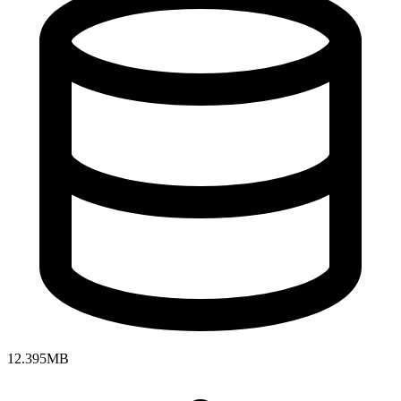
12.395MB