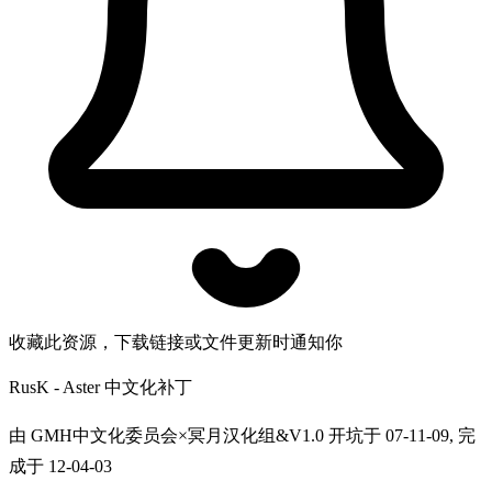
收藏此资源，下载链接或文件更新时通知你
RusK - Aster 中文化补丁
由 GMH中文化委员会×冥月汉化组&V1.0 开坑于 07-11-09, 完
成于 12-04-03