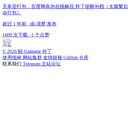
无多层打包，百度网盘勿在线解压 炸了提醒补档（太频繁后
会打包）
超过 1 年前 · 由 清楚 发布
1609 次下载
·
1 个点赞
© 2026 鲲 Galgame 补丁
使用指南
网站集群
友情链接
GitHub 仓库
联系我们
Telegram
主站论坛