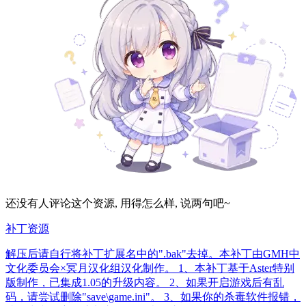
还没有人评论这个资源, 用得怎么样, 说两句吧~
补丁资源
解压后请自行将补丁扩展名中的".bak"去掉。本补丁由GMH中
文化委员会×冥月汉化组汉化制作。 1、本补丁基于Aster特别
版制作，已集成1.05的升级内容。 2、如果开启游戏后有乱
码，请尝试删除"save\game.ini"。 3、如果你的杀毒软件报错，