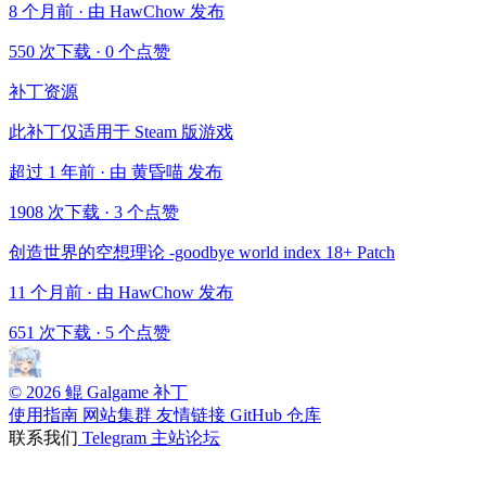
8 个月前 · 由 HawChow 发布
550 次下载
·
0 个点赞
补丁资源
此补丁仅适用于 Steam 版游戏
超过 1 年前 · 由 黄昏喵 发布
1908 次下载
·
3 个点赞
创造世界的空想理论 -goodbye world index 18+ Patch
11 个月前 · 由 HawChow 发布
651 次下载
·
5 个点赞
© 2026 鲲 Galgame 补丁
使用指南
网站集群
友情链接
GitHub 仓库
联系我们
Telegram
主站论坛