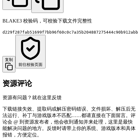
BLAKE3 校验码，可校验下载文件完整性
d229f287fab51699f7bb96f60c0c7a35b204887275444c90b912abb
复制
前往校验页面
资源评论
资源有问题？就在这里反馈
下载链接失效、提取码或解压密码错误、文件损坏、解压后无
法运行、补丁与游戏版本不匹配……都请直接在下面留言。评
论会 @ 到资源发布者，他会收到通知并来处理，这里是最快
能解决问题的地方。反馈时请带上你的系统、游戏版本和具体
报错，方便定位。