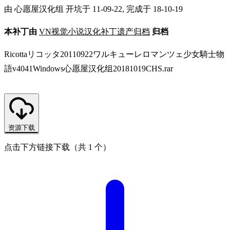
由 心愿屋汉化组 开坑于 11-09-22, 完成于 18-10-19
本补丁由
VN视觉小说汉化补丁遗产归档
归档
Ricottaリコッタ20110922ワルキューレロマンツェ少女騎士物
語v4041Windows心愿屋汉化组20181019CHS.rar
资源下载
点击下方链接下载（共 1 个）