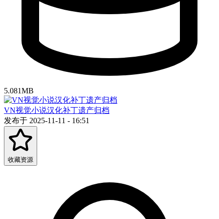
5.081MB
VN视觉小说汉化补丁遗产归档
发布于 2025-11-11 - 16:51
收藏资源