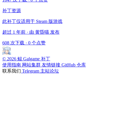
补丁资源
此补丁仅适用于 Steam 版游戏
超过 1 年前 · 由 黄昏喵 发布
608 次下载
·
0 个点赞
© 2026 鲲 Galgame 补丁
使用指南
网站集群
友情链接
GitHub 仓库
联系我们
Telegram
主站论坛