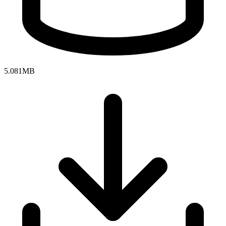
5.081MB