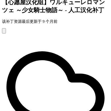
【心愿屋汉化组】ワルキューレロマン
ツェ ～少女騎士物語～ - 人工汉化补丁
该补丁资源最后更新于 9 个月前