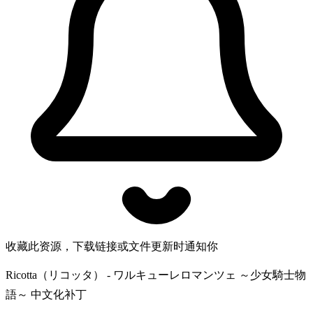
收藏此资源，下载链接或文件更新时通知你
Ricotta（リコッタ） - ワルキューレロマンツェ ～少女騎士物
語～ 中文化补丁