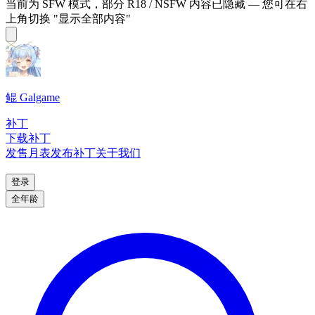
当前为 SFW 模式，部分 R18 / NSFW 内容已隐藏 — 您可在右
上角切换 "显示全部内容"
鲲 Galgame
补丁
下载补丁
发售月表
发布补丁
关于我们
登录
全年龄