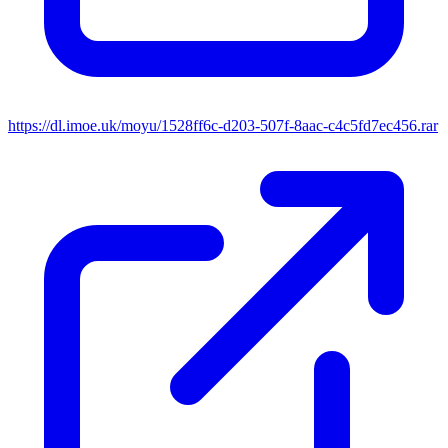
https://dl.imoe.uk/moyu/1528ff6c-d203-507f-8aac-c4c5fd7ec456.rar