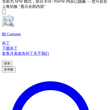
当前为 SFW 模式，部分 R18 / NSFW 内容已隐藏 — 您可在右
上角切换 "显示全部内容"
鲲 Galgame
补丁
下载补丁
发售月表
发布补丁
关于我们
登录
全年龄