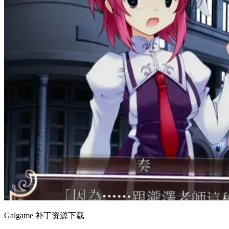
Galgame 补丁资源下载