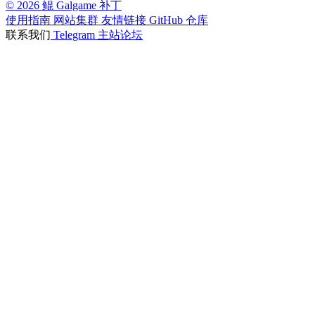
© 2026 鲲 Galgame 补丁
使用指南
网站集群
友情链接
GitHub 仓库
联系我们
Telegram
主站论坛