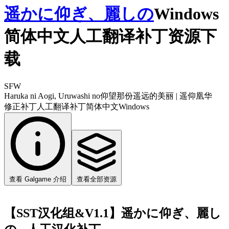
遥かに仰ぎ、麗しの
Windows
简体中文人工翻译补丁资源下
载
SFW
Haruka ni Aogi, Uruwashi no
仰望那份遥远的美丽 | 遥仰凰华
修正补丁
人工翻译补丁
简体中文
Windows
查看 Galgame 介绍
查看全部资源
【SST汉化组&V1.1】遥かに仰ぎ、麗し