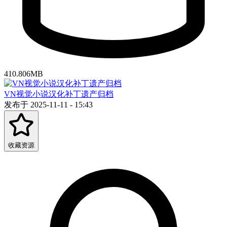
410.806MB
VN视觉小说汉化补丁遗产归档
发布于 2025-11-11 - 15:43
收藏资源