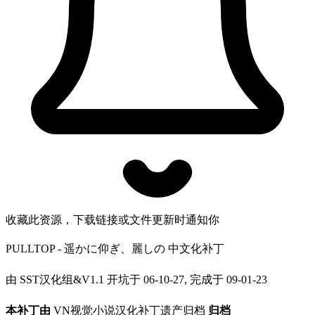
收藏此资源，下载链接或文件更新时通知你
PULLTOP - 遥かに仰ぎ、麗しの 中文化补丁
由 SST汉化组&V1.1 开坑于 06-10-27, 完成于 09-01-23
本补丁由
VN视觉小说汉化补丁遗产归档
归档