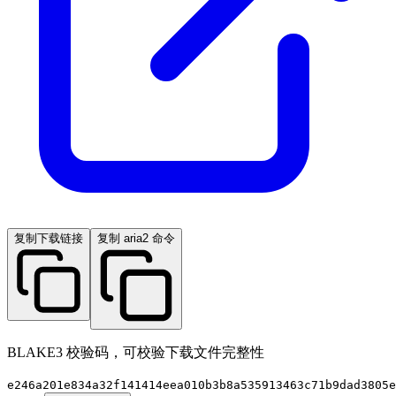
复制下载链接
复制 aria2 命令
BLAKE3 校验码，可校验下载文件完整性
e246a201e834a32f141414eea010b3b8a535913463c71b9dad3805e