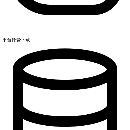
平台托管下载