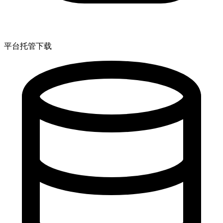
平台托管下载