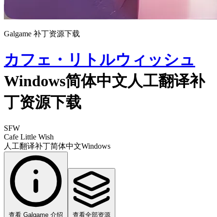
Galgame 补丁资源下载
カフェ・リトルウィッシュ
Windows简体中文人工翻译补
丁资源下载
SFW
Cafe Little Wish
人工翻译补丁
简体中文
Windows
查看 Galgame 介绍
查看全部资源