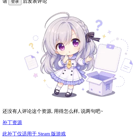
请
后发表评论
登录
还没有人评论这个资源, 用得怎么样, 说两句吧~
补丁资源
此补丁仅适用于 Steam 版游戏