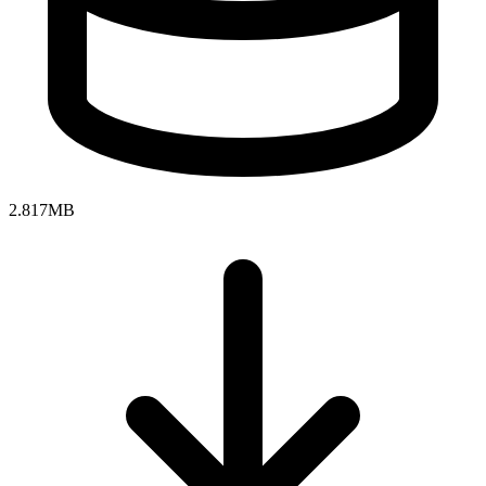
2.817MB