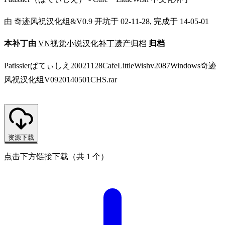
由 奇迹风祝汉化组&V0.9 开坑于 02-11-28, 完成于 14-05-01
本补丁由
VN视觉小说汉化补丁遗产归档
归档
Patissierぱてぃしえ20021128CafeLittleWishv2087Windows奇迹
风祝汉化组V0920140501CHS.rar
资源下载
点击下方链接下载（共 1 个）