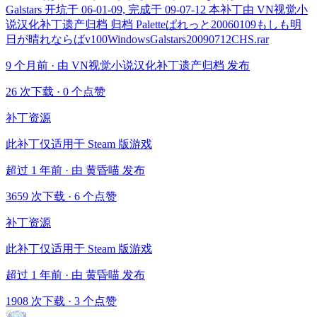
Galstars 开坑于 06-01-09, 完成于 09-07-12 本补丁由 VN视觉小
说汉化补丁遗产归档 归档 Paletteぱれっと20060109もしも明
日が晴れならばv100WindowsGalstars20090712CHS.rar
9 个月前 · 由 VN视觉小说汉化补丁遗产归档 发布
26 次下载
·
0 个点赞
补丁资源
此补丁仅适用于 Steam 版游戏
超过 1 年前 · 由 黄昏喵 发布
3659 次下载
·
6 个点赞
补丁资源
此补丁仅适用于 Steam 版游戏
超过 1 年前 · 由 黄昏喵 发布
1908 次下载
·
3 个点赞