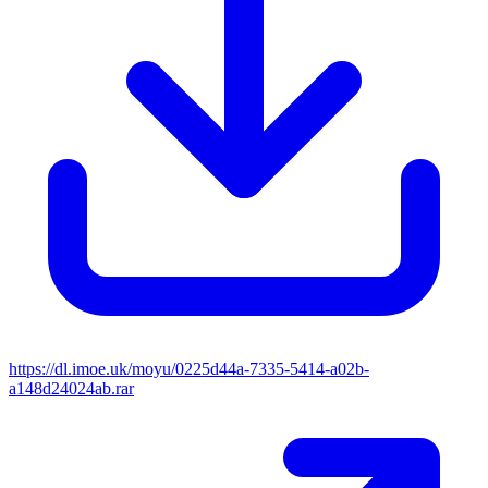
https://dl.imoe.uk/moyu/0225d44a-7335-5414-a02b-
a148d24024ab.rar