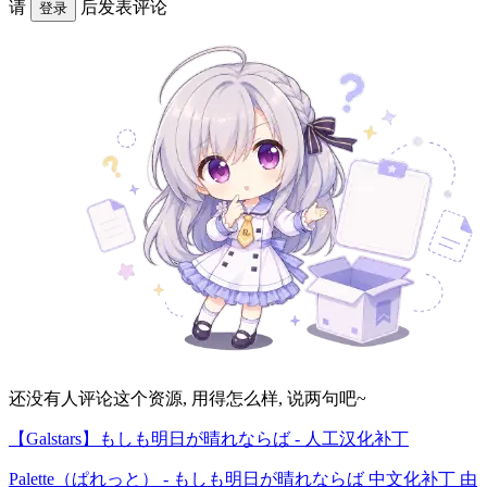
请
后发表评论
登录
还没有人评论这个资源, 用得怎么样, 说两句吧~
【Galstars】もしも明日が晴れならば - 人工汉化补丁
Palette（ぱれっと） - もしも明日が晴れならば 中文化补丁 由