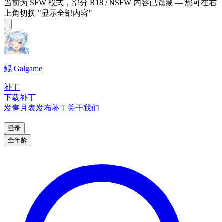
当前为 SFW 模式，部分 R18 / NSFW 内容已隐藏 — 您可在右
上角切换 "显示全部内容"
鲲 Galgame
补丁
下载补丁
发售月表
发布补丁
关于我们
登录
全年龄