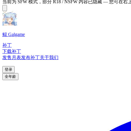
当前为 SFW 模式，部分 R18 / NSFW 内容已隐藏 — 您可在
鲲 Galgame
补丁
下载补丁
发售月表
发布补丁
关于我们
登录
全年龄