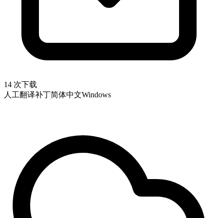
14 次下载
人工翻译补丁
简体中文
Windows