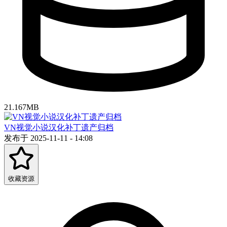
21.167MB
VN视觉小说汉化补丁遗产归档
发布于 2025-11-11 - 14:08
收藏资源