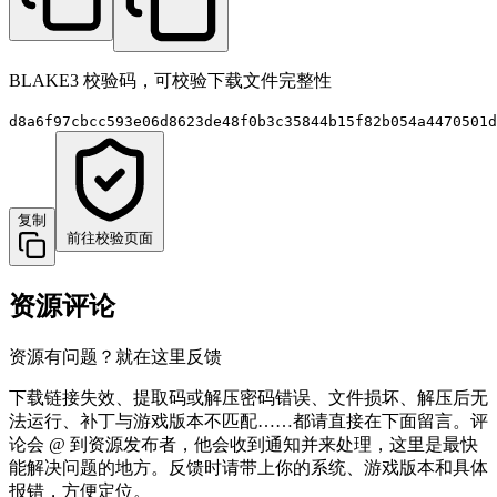
BLAKE3 校验码，可校验下载文件完整性
d8a6f97cbcc593e06d8623de48f0b3c35844b15f82b054a4470501d
复制
前往校验页面
资源评论
资源有问题？就在这里反馈
下载链接失效、提取码或解压密码错误、文件损坏、解压后无
法运行、补丁与游戏版本不匹配……都请直接在下面留言。评
论会 @ 到资源发布者，他会收到通知并来处理，这里是最快
能解决问题的地方。反馈时请带上你的系统、游戏版本和具体
报错，方便定位。