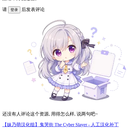
请
后发表评论
登录
还没有人评论这个资源, 用得怎么样, 说两句吧~
【妹乃萌汉化组】鬼哭街 The Cyber Slayer - 人工汉化补丁