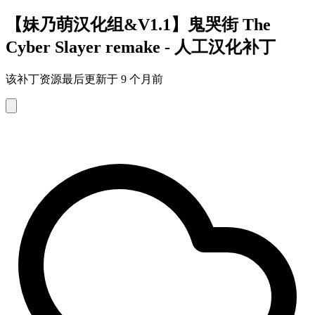
【妹乃萌汉化组&V1.1】鬼哭街 The
Cyber Slayer remake - 人工汉化补丁
该补丁资源最后更新于 9 个月前