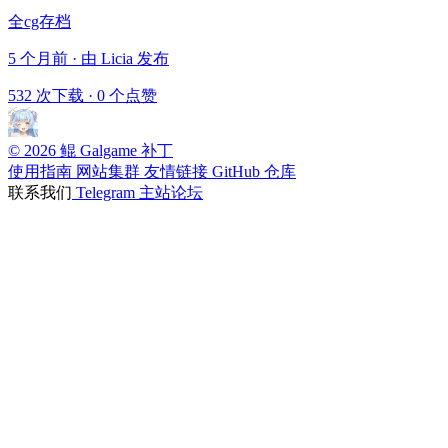
全cg存档
5 个月前 · 由 Licia 发布
532 次下载
·
0 个点赞
© 2026 鲲 Galgame 补丁
使用指南
网站集群
友情链接
GitHub 仓库
联系我们
Telegram
主站论坛