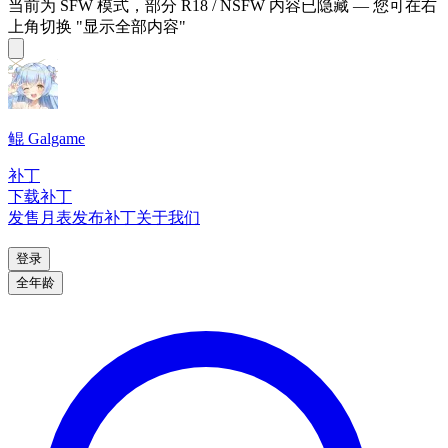
当前为 SFW 模式，部分 R18 / NSFW 内容已隐藏 — 您可在右
上角切换 "显示全部内容"
鲲 Galgame
补丁
下载补丁
发售月表
发布补丁
关于我们
登录
全年龄