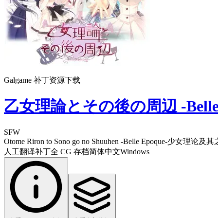
Galgame 补丁资源下载
乙女理論とその後の周辺 -Belle E
SFW
Otome Riron to Sono go no Shuuhen -Belle Epoque-
少女理论及其之
人工翻译补丁
全 CG 存档
简体中文
Windows