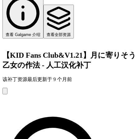
查看 Galgame 介绍
查看全部资源
【KID Fans Club&V1.21】月に寄りそう
乙女の作法 - 人工汉化补丁
该补丁资源最后更新于 9 个月前