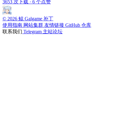
3653 次下载
·
6 个点赞
© 2026 鲲 Galgame 补丁
使用指南
网站集群
友情链接
GitHub 仓库
联系我们
Telegram
主站论坛