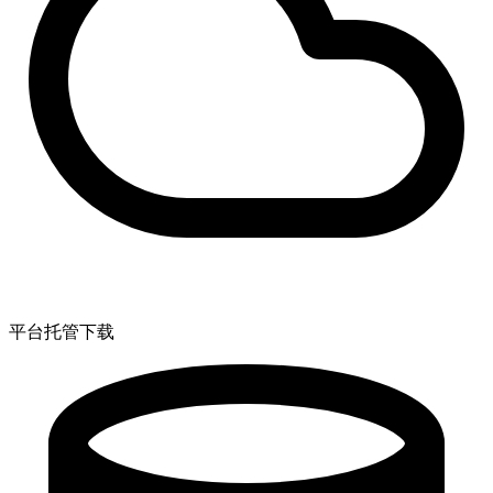
平台托管下载