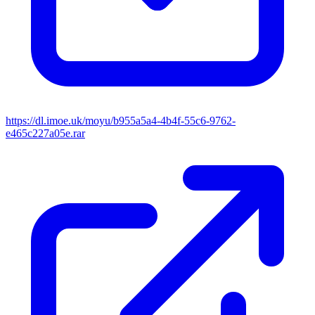
https://dl.imoe.uk/moyu/b955a5a4-4b4f-55c6-9762-
e465c227a05e.rar