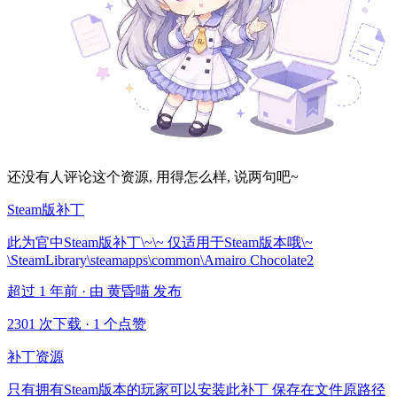
还没有人评论这个资源, 用得怎么样, 说两句吧~
Steam版补丁
此为官中Steam版补丁\~\~ 仅适用于Steam版本哦\~
\SteamLibrary\steamapps\common\Amairo Chocolate2
超过 1 年前 · 由 黄昏喵 发布
2301 次下载
·
1 个点赞
补丁资源
只有拥有Steam版本的玩家可以安装此补丁 保存在文件原路径