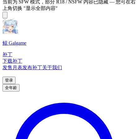
当前为 SFW 模式，部分 R18 / NSFW 内容已隐藏 — 您可在右
上角切换 "显示全部内容"
鲲 Galgame
补丁
下载补丁
发售月表
发布补丁
关于我们
登录
全年龄